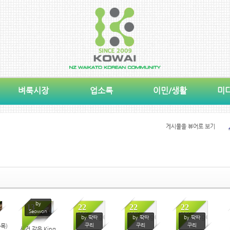
벼룩시장
업소록
이민/생활
미
게시물을 뷰어로 보기
by
13
22
22
22
Seowon
JUN
MAY
MAY
MAY
No Image
No Image
No Image
by 딱따
by 딱따
by 딱따
구리
구리
구리
화목)
새것 같은 King