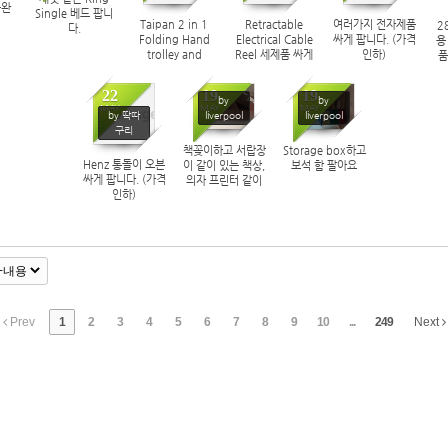
눔완
Single 베드 팝니
226
183
110
181
Taipan 2 in 1
Retractable
여러가지 전자제품
2
다.
Folding Hand
Electrical Cable
싸게 팝니다. (가격
용
trolley and
Reel 세제품 싸게
인하)
품
Flatbed 새제품
팝니다. (가격인하)
팝니다. (가격인하)
22
19
19
by
by
MAY
MAY
MAY
No Image
by 딱따
liverpool
liverpool
구리
책꽂이하고 서랍장
Storage box하고
169
129
103
Henz 통돌이 오븐
이 같이 있는 책상,
보석 함 팔아요
싸게 팝니다. (가격
의자 프린터 같이
인하)
팔아요
Prev
1
2
3
4
5
6
7
8
9
10
...
249
Next