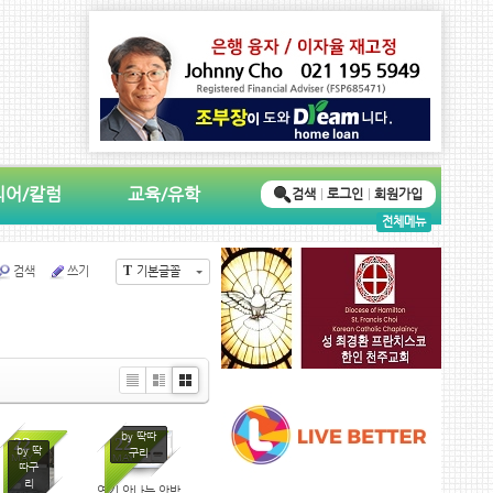
디어/칼럼
교육/유학
검색
로그인
회원가입
전체메뉴
T
검색
쓰기
기본글꼴
Li
Zi
G
st
n
al
e
le
by 딱따
22
22
by 딱
구리
ry
MAY
MAY
따구
리
연기 안나는 안방