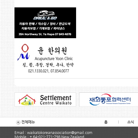
전체메뉴
홈
소식
Email : waikatokoreanassociation@gmail.com
Mobile : + 64-021-771-798 New Zealand