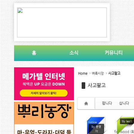
Sketchbook5, 스케치북5
Sketchbook5, 스케치북5
홈
소식
커뮤니티
Sketchbook5, 스케치북5
Sketchbook5, 스케치북5
Home
벼룩시장
사고팔고
사고팔고
팝니다
삽니다
08
by leo1
notice
JUL
No Image
by 운영
자
fire wood (