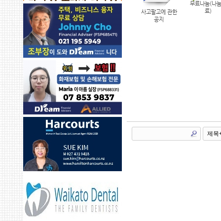
무료나눔(나
151266
70
료)
사고팔고에 관한
공지