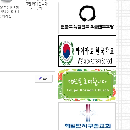
그릴 싸게 팝니다.
105
125
8인치(대) 여행
(가격인하)
 가방 2개(새제
) 싸게 팝니다.
(가격인하)
쓰기