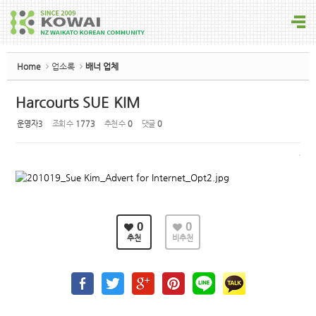
Sketchbook5, 스케치북5
Home
업소록
배너 업체
Harcourts SUE KIM
운영자3
조회 수
1773
추천 수
0
댓글
0
Sketchbook5, 스케치북5
0
0
추천
비추천