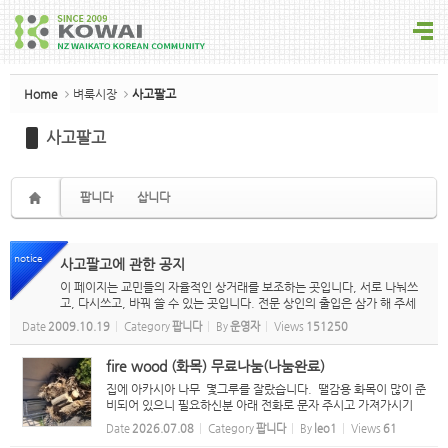
Sketchbook5, 스케치북5
Home
벼룩시장
사고팔고
사고팔고
Sketchbook5, 스케치북5
팝니다
삽니다
notice
사고팔고에 관한 공지
이 페이지는 교민들의 자율적인 상거래를 보조하는 곳입니다, 서로 나눠쓰
고, 다시쓰고, 바꿔 쓸 수 있는 곳입니다. 전문 상인의 출입은 삼가 해 주세
요. 또한, 도품은 취급하지 않습니다. 도품이라고 여기실 경우, 누구든 waik
Date
2009.10.19
Category
팝니다
By
운영자
Views
151250
atokoreanassociation@gmail.com...
fire wood (화목) 무료나눔(나눔완료)
집에 아카시아 나무 몇그루를 잘랐습니다. 땔감용 화목이 많이 준
비되어 있으니 필요하신분 아래 전화로 문자 주시고 가져가시기
바랍니다. 승용차로도 운반 할수 있을 정도로 작게 잘라 놨습니
Date
2026.07.08
Category
팝니다
By
leo1
Views
61
다..