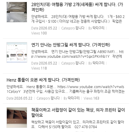
28인치(대) 여행용 가방 2개(새제품) 싸게 팝니다. (가
격인하)
안녕하세요. 28인치(대) 여행용 가방 싸게 팝니다. 1개 - $60 2
개 구입시 - $100 ( 더이상 네고는 정중히 사양합니다.) 픽업은
해밀턴 시티 입니다. 문자 주시면 주소 알려드릴께요...^^ 021
Date
2026.05.22
Category
팝니다
By
딱따구리
100 5033
Views
100
연기 안나는 안방그릴 싸게 팝니다. (가격인하)
안녕하세요. 연기 안나는 안방그릴(안방그릴 AB901MF)... htt
p://www.youtube.com/watch?v=SgxSPKnhb1Y 작년에
새제품 구입해서 5 ~ 6번 정도 사용한것 같구요... 상태는 거의 새
Date
2026.05.22
Category
팝니다
By
딱따구리
것 입니다. 매매가 - $249 --> $200 ( 새 필터 8개 포함 ) - 더이
Views
118
상 네고...
Henz 통돌이 오븐 싸게 팝니다. (가격인하)
안녕하세요. Henz 통돌이 오븐... https://www.youtube.com/watch?v=wls
1CpljxyY 3년전에 구입, 사용감 있구요... 기름빠지는 출구 파킹이 조금 찍어졌는
데... 사용하는데는 문제 없습니다. 매매가 - $99 --> $60 (더이상 네고는 정중히
Date
2026.05.22
Category
팝니다
By
딱따구리
Views
163
사양합니다.) ...
책꽂이하고 서랍장이 같이 있는 책상, 의자 프린터 같이
팔아요
책상하고 책꽂이 서랍이같이 있고.. 의자하고 프린터도 같이 팔아
요. 다해서 $150에 팔아요 027 478 0784