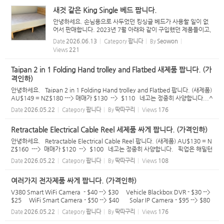
새것 같은 King Single 베드 팝니다.
안녕하세요. 손님용으로 사두었던 킹싱글 베드가 사용할 일이 없
어서 판매합니다. 2023년 7월 아래와 같이 구입했던 제품들이고,
아직 영수증도 있습니다. 손님이 오셔서 딱 두밤 잔게 사용의 전부
Date
2026.06.13
Category
팝니다
By
Seowon
라 새 제품 같습니다. 매트리스: Budget Furniture $ 599.00 ...
Views
221
Taipan 2 in 1 Folding Hand trolley and Flatbed 새제품 팝니다. (가
격인하)
안녕하세요. Taipan 2 in 1 Folding Hand trolley and Flatbed 팝니다. (새제품)
AU$149 = NZ$180 ---> 매매가 $130 --> $110 네고는 정중히 사양합니다...^
^ 픽업은 해밀턴 시티 또는 Frankton 입니다. 문자 주시면 주소 알려드릴께요...^
Date
2026.05.22
Category
팝니다
By
딱따구리
Views
176
^ 021 1...
Retractable Electrical Cable Reel 세제품 싸게 팝니다. (가격인하)
안녕하세요. Retractable Electrical Cable Reel 팝니다. (새제품) AU$130 = N
Z$160 ---> 매매가 $120 --> $100 네고는 정중히 사양합니다. 픽업은 해밀턴
시티 또는 Frankton 입니다. 문자 주시면 주소 알려드릴께요...^^ 021 100 50
Date
2026.05.22
Category
팝니다
By
딱따구리
Views
108
33
여러가지 전자제품 싸게 팝니다. (가격인하)
V380 Smart WiFi Camera - $40 --> $30 Vehicle Blackbox DVR - $30 -->
$25 WiFi Smart Camera - $50 --> $40 Solar IP Camera - $95 --> $80
H96 MAX (스마트 TV 박스) - $40 --> $30 TV Speaker - $90 --> $75 주
Date
2026.05.22
Category
팝니다
By
딱따구리
Views
176
방용 전자저...