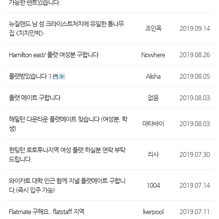
가능한 렌트있습니다.
뉴질랜드 남 섬 크라이스트처치에 유일한 통나무
조인옥
2019.09.14
집 <치치민박>
Hamilton east/ 플랫 여성분 구합니다
Nowhere
2019.08.26
플랫방있습니다 :)
Alisha
2019.08.05
플랫 메이트 구합니다 .
없음
2019.08.03
해밀턴 다운타운 플랫메이트 찾습니다 (여성분, 학
마타바이
2019.08.03
생)
헌팅턴 로토투나지역 여성 플랫 하실분 연락 부탁
리사
2019.07.30
드립니다.
와이카토 대학 인근 함께 지낼 플랫메이트 구합니
1004
2019.07.14
다.(즉시 입주 가능)
Flatmate 구해요.. flatstaff 지역
liverpool
2019.07.11