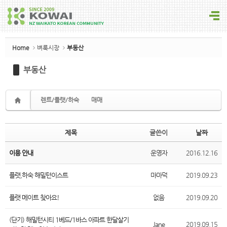
Sketchbook5, 스케치북5
Home
벼룩시장
부동산
부동산
Sketchbook5, 스케치북5
렌트/플랫/하숙
매매
제목
글쓴이
날짜
이용 안내
운영자
2016.12.16
플랫,하숙 해밀턴이스트
마마덕
2019.09.23
플랫 메이트 찾아요!
없음
2019.09.20
(단기) 해밀턴시티 1베드/1바스 아파트 한달살기
Jane
2019.09.15