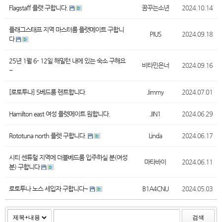
Flagstaff 플랫 구합니다.
꿈꾸는소년
2024.10.14
플래그스태프 지역 마스터룸 플랫메이트 구합니
PIUS
2024.09.18
다
25년 1월 6- 12일 해밀턴 내에 있는 숙소 구해요
비타민은너
2024.09.16
~
[로토투나] 5베드룸 렌트합니다.
Jimmy
2024.07.01
Hamilton east 여성 플렛메이트 원합니다.
JIN1
2024.06.29
Rototuna north 플렛 구합니다.
Linda
2024.06.17
시티 센튜럴 지역에 더블베드룸 입주하실 분(여성
마타바이
2024.06.11
분) 구합니다
로토투나 노스 세입자 구합니다~
B1A4CNU
2024.05.03
검색