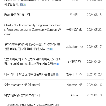
서양란 판매..
Flute 플룻 레슨합니다.
레베카
2024.08.13
Charity NGO Community programe coodinato
r, Programe assistant/ Community Support W
해밀턴조아요
2024.05.22
orker
♥︎라라벌룬♥︎레터링 꽃풍선-생일, 기념일 이벤트
lalaballoon_nz
2024.05.17
선물♥︎북섬 전지역 택배 가능합니다.
양빵사이트/카 지 노양빵/자판기사이트/실시간죽
김상범이다
2024.04.24
장70%/매충100%/최고조건/바카라양빵
미국,캐나다 취업 및 영주권 원하시는 분들!!
뱅쿠버크리스
2024.04.23
Sales assistant - NZ (all stores)
Happytel_NZ
2024.04.16
아랑/ 한식당/ 홀웨이트리스 /ㅔ
Alisha
2024.04.10
뉴질랜드 에서 가장 믿을 수 있는 통역 번역 서비