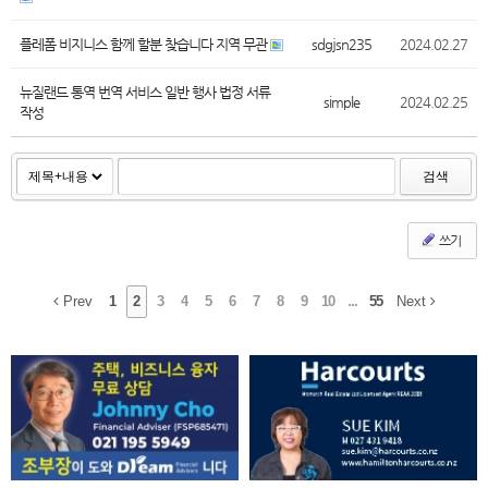
플레폼 비지니스 함께 할분 찾습니다 지역 무관
sdgjsn235
2024.02.27
뉴질랜드 통역 번역 서비스 일반 행사 법정 서류
simple
2024.02.25
작성
검색
쓰기
Prev
1
2
3
4
5
6
7
8
9
10
...
55
Next