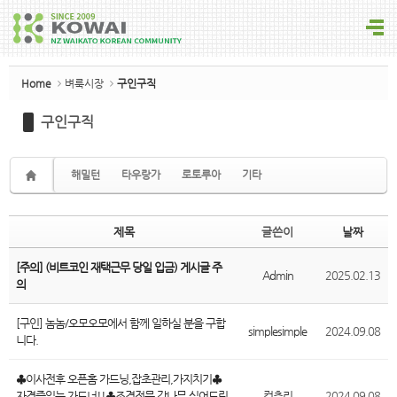
Sketchbook5, 스케치북5
Home
벼룩시장
구인구직
구인구직
Sketchbook5, 스케치북5
해밀턴
타우랑가
로토루아
기타
제목
글쓴이
날짜
[주의] (비트코인 재택근무 당일 입금) 게시글 주
Admin
2025.02.13
의
[구인] 놈놈/오모오모에서 함께 일하실 분을 구합
simplesimple
2024.09.08
니다.
♣이사전후 오픈홈 가드닝,잡초관리,가지치기♣
자격증있는 가드너!!♣조경전문,감나무 심어드림,
컨츄리
2024.09.08