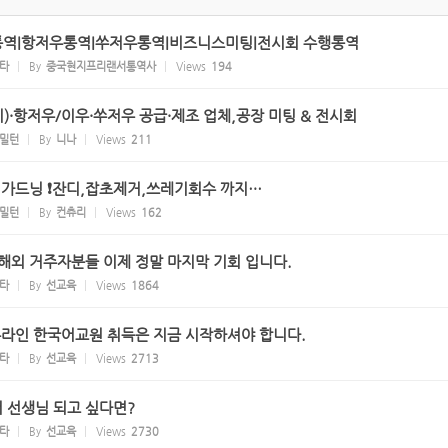
통역|항저우통역|쑤저우통역|비즈니스미팅|전시회 수행통역
타
By
중국현지프리랜서통역사
Views
194
이)·항저우/이우·쑤저우 공급·제조 업체,공장 미팅 & 전시회
밀턴
By
니나
Views
211
 가드닝 ❗잔디,잡초제거,쓰레기회수 까지…
밀턴
By
컨츄리
Views
162
 해외 거주자분들 이제 정말 마지막 기회 입니다.
타
By
선교육
Views
1864
온라인 한국어교원 취득은 지금 시작하셔야 합니다.
타
By
선교육
Views
2713
 선생님 되고 싶다면?
타
By
선교육
Views
2730