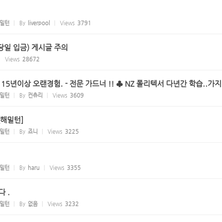
밀턴
By
liverpool
Views
3791
당일 입금) 게시글 주의
Views
28672
15년이상 오랜경험. - 전문 가드너 !! ♣ NZ 폴리텍서 다년간 학습..가지
밀턴
By
컨츄리
Views
3609
 [해밀턴]
밀턴
By
죠니
Views
3225
밀턴
By
haru
Views
3355
다 .
밀턴
By
없음
Views
3232