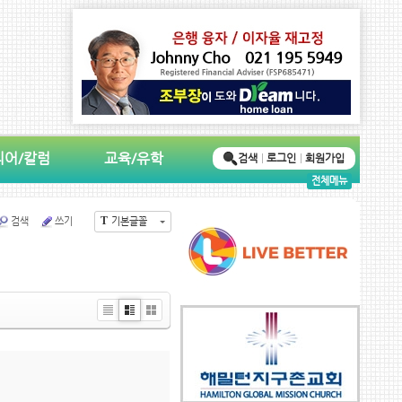
디어/칼럼
교육/유학
검색
로그인
회원가입
전체메뉴
T
검색
쓰기
기본글꼴
Li
Zi
G
st
n
al
e
le
ry