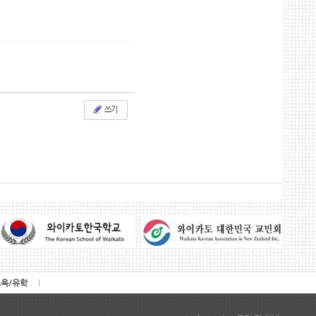
쓰기
육/유학