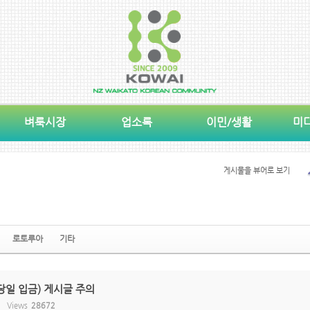
벼룩시장
업소록
이민/생활
미
게시물을 뷰어로 보기
로토루아
기타
당일 입금) 게시글 주의
Views
28672