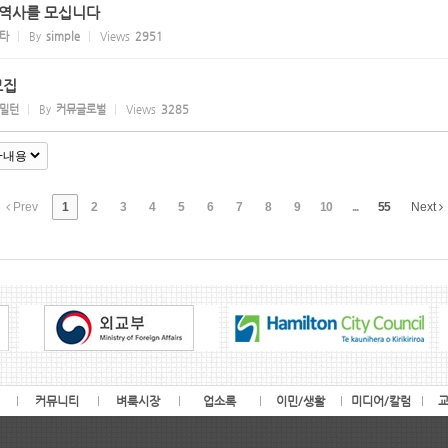
통역사를 모십니다
타
By
simple
Views
2951
모집
밀턴
By
커뮤글로벌
Views
3285
Prev
1
2
3
4
5
6
7
8
9
10
...
55
Next
커뮤니티
벼룩시장
업소록
이민/생활
미디어/칼럼
교