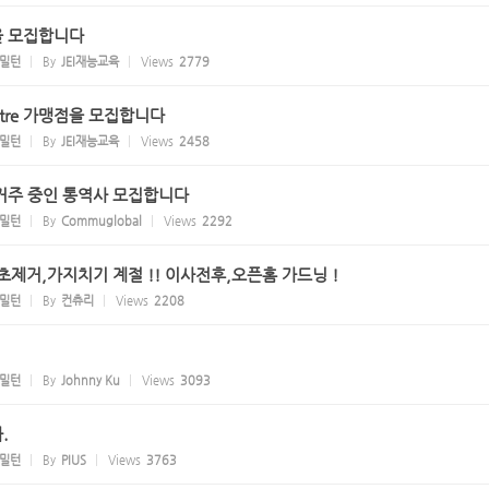
을 모집합니다
밀턴
By
JEI재능교육
Views
2779
Centre 가맹점을 모집합니다
밀턴
By
JEI재능교육
Views
2458
 거주 중인 통역사 모집합니다
밀턴
By
Commuglobal
Views
2292
초제거,가지치기 계절 !! 이사전후,오픈홈 가드닝 !
밀턴
By
컨츄리
Views
2208
밀턴
By
Johnny Ku
Views
3093
.
밀턴
By
PIUS
Views
3763