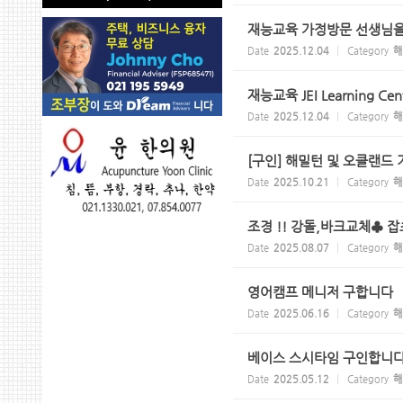
재능교육 가정방문 선생님
Date
2025.12.04
Category
해
재능교육 JEI Learning 
Date
2025.12.04
Category
해
[구인] 해밀턴 및 오클랜드
Date
2025.10.21
Category
해
조경 !! 강돌,바크교체♣ 잡
Date
2025.08.07
Category
해
영어캠프 메니저 구합니다
Date
2025.06.16
Category
해
베이스 스시타임 구인합니다
Date
2025.05.12
Category
해