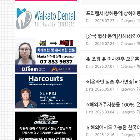
프리랜서|상해통역|상하이
Date
2026.07.27
Category
기
[중국 협상 통역]상해(상하
Date
2026.07.24
Category
해
♣ 조경 ♣ 이사전후 오픈홈
Date
2026.07.07
Category
해
⭐[온라인 실습 추가연장]⭐
Date
2026.05.07
Category
기
⭐해외거주자분들 100% 
Date
2026.03.04
Category
기
☝️해외에서도 가능한 한국어
Date
2025.12.16
Category
기