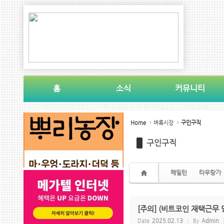
Sketchbook5, 스케치북5
Sketchbook5, 스케치북5
홈
소식
커뮤니티
Sketchbook5, 스케치북5
Sketchbook5, 스케치북5
Home
벼룩시장
구인구직
구인구직
해밀턴
타우랑가
[주의] (비트코인 재택근무 
Date
2025.02.13
By
Admin