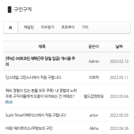
구인구직
해밀턴
타우랑가
로토루아
기타
제목
글쓴이
날짜
[주의] (비트코인 재택근무 당일 입금) 게시글 주
Admin
2025.02.13
의
딘스데일 그린스시에서 직원 구합니다.
아로하
2022.05.11
해외 경험이 있는 분들 모두 주목! 내 경험과 노하
우로 구직자들에게 도움이 되어보는 건 어때요?
월드잡멘토링
2022.05.04
Sushi Time(더베이스)에서 직원 구합니다.
antvx
2022.05.03
아랑/ 웨이트리스/주방보조 구인
Alisha
2022.04.26