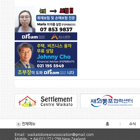
전체메뉴
홈
소식
Email : waikatokoreanassociation@gmail.com
Mobile : + 64-021-771-798 New Zealand