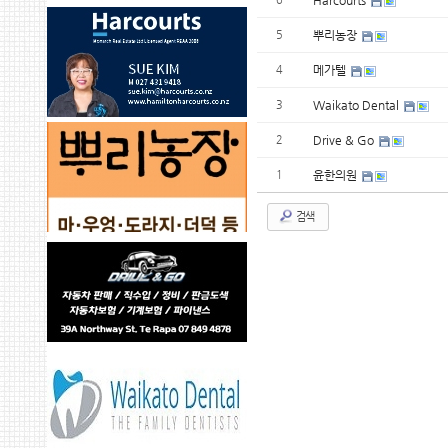
Harcourts
5
뿌리농장
4
메가텔
3
Waikato Dental
2
Drive & Go
1
윤한의원
검색