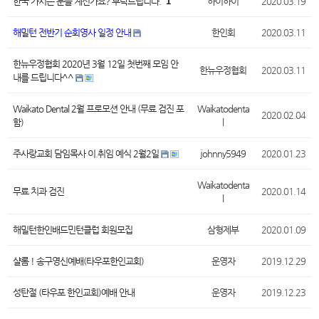
한국 가시는 분들 계신가요? 부탁드립니다.
1
하이하이
2020.03.19
해밀턴 전반기 순회영사 일정 안내
한인회
2020.03.11
한뉴우정협회 2020년 3월 12일 첫번째 모임 안
한뉴우정협회
2020.03.11
내를 드립니다^^
Waikato Dental 2월 프로모션 안내 (무료 검진 포
Waikatodenta
2020.02.04
함)
l
주사랑교회 담임목사 이.취임 예식 2월2일
johnny5949
2020.01.23
Waikatodenta
무료 치과 검진
2020.01.14
l
해밀턴한인배드민턴클럽 회원모집
삼형제부
2020.01.09
샬롬 ! 송구영신예배(타우포한인교회)
운영자
2019.12.29
성탄절 (타우포 한인교회)예배 안내
운영자
2019.12.23