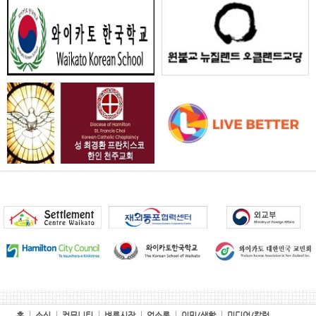
홈
소식
커뮤니티
벼룩시장
업소록
이민/생활
미디어/칼럼