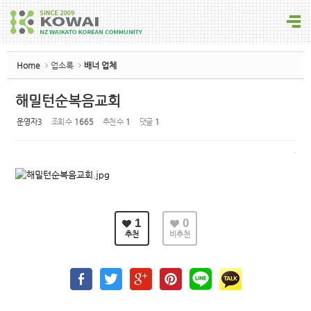
Sketchbook5, 스케치북5
Home
업소록
배너 업체
해밀턴순복음교회
운영자3
조회 수
1665
추천 수
1
댓글
1
Sketchbook5, 스케치북5
1
0
추천
비추천