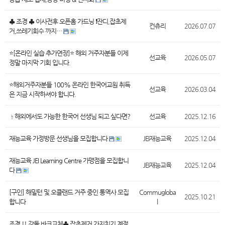
♣ 조경 ♣ 이사전후 오픈홈 가드닝 ❗잔디,잡초제
컨츄리
2026.07.07
거,쓰레기회수 까지…
⭐[온라인 실습 추가연장]⭐ 해외 거주자분들 이제
선교육
2026.05.07
정말 마지막 기회 입니다.
⭐해외거주자분들 100% 온라인 한국어교원 취득
선교육
2026.03.04
은 지금 시작하셔야 합니다.
☝️해외에서도 가능한 한국어 선생님 되고 싶다면?
선교육
2025.12.16
재능교육 가정방문 선생님을 모집합니다
JEI재능교육
2025.12.04
재능교육 JEI Learning Centre 가맹점을 모집합니
JEI재능교육
2025.12.04
다
[구인] 해밀턴 및 오클랜드 거주 중인 통역사 모집
Commugloba
2025.10.21
합니다
l
조경 !! 강돌,바크교체♣ 잡초제거,가지치기 계절