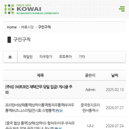
Sketchbook5, 스케치북5
Home
벼룩시장
구인구직
구인구직
Sketchbook5, 스케치북5
해밀턴
타우랑가
로토루아
기타
제목
글쓴이
날짜
[주의] (비트코인 재택근무 당일 입금) 게시글 주
Admin
2025.02.13
의
프리랜서|상해통역|상하이통역|항저우통역|쑤저우
중국현지프리
2026.07.27
통역|비즈니스미팅|전시회 수행통역
랜서통역사
[중국 협상 통역]상해(상하이)·항저우/이우·쑤저우
니나
2026.07.24
공급·제조 업체,공장 미팅 & 전시회