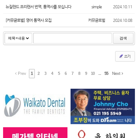
뉴질랜드 프리랜서 번역, 통역사를 모십니다
simple
2024.10.11
[커뮤글로벌] 영어 통역사 모집
커뮤글로벌
2024.10.08
검색
쓰기
Prev
1
2
3
4
5
6
7
8
9
10
...
55
Next