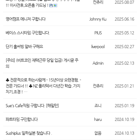
컨츄리
2025.08.07
!! 이사전후,오픈홈 가드닝 !
영어캠프 메니저 구합니다
Johnny Ku
2025.06.16
베이스 스시타임 구인합니다.
PIUS
2025.05.12
단기 홀써빙 알바 구해요
liverpool
2025.02.27
[주의] (비트코인 재택근무 당일 입금) 게시글 주
Admin
2025.02.13
의
♣ 전문적으로 하는사람께 - 15년이상 오랜경험. -
전문 가드너 !! ♣ NZ 폴리텍서 다년간 학습..가지
컨츄리
2025.01.21
치기,조경 ! …
Sue's Cafe직원 구합니다. [해밀턴]
죠니
2025.01.19
파트타임 구인합니다
haru
2024.10.19
Sushiplus 일하실분 찾습니다 .
없음
2024.10.13