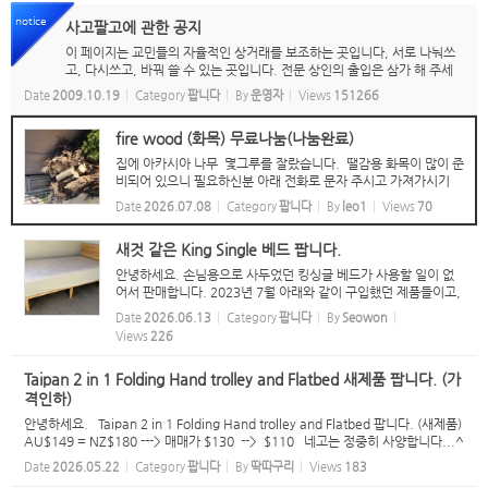
notice
사고팔고에 관한 공지
이 페이지는 교민들의 자율적인 상거래를 보조하는 곳입니다, 서로 나눠쓰
고, 다시쓰고, 바꿔 쓸 수 있는 곳입니다. 전문 상인의 출입은 삼가 해 주세
요. 또한, 도품은 취급하지 않습니다. 도품이라고 여기실 경우, 누구든 waik
Date
2009.10.19
Category
팝니다
By
운영자
Views
151266
atokoreanassociation@gmail.com...
fire wood (화목) 무료나눔(나눔완료)
집에 아카시아 나무 몇그루를 잘랐습니다. 땔감용 화목이 많이 준
비되어 있으니 필요하신분 아래 전화로 문자 주시고 가져가시기
바랍니다. 승용차로도 운반 할수 있을 정도로 작게 잘라 놨습니
Date
2026.07.08
Category
팝니다
By
leo1
Views
70
다..
새것 같은 King Single 베드 팝니다.
안녕하세요. 손님용으로 사두었던 킹싱글 베드가 사용할 일이 없
어서 판매합니다. 2023년 7월 아래와 같이 구입했던 제품들이고,
아직 영수증도 있습니다. 손님이 오셔서 딱 두밤 잔게 사용의 전부
Date
2026.06.13
Category
팝니다
By
Seowon
라 새 제품 같습니다. 매트리스: Budget Furniture $ 599.00 ...
Views
226
Taipan 2 in 1 Folding Hand trolley and Flatbed 새제품 팝니다. (가
격인하)
안녕하세요. Taipan 2 in 1 Folding Hand trolley and Flatbed 팝니다. (새제품)
AU$149 = NZ$180 ---> 매매가 $130 --> $110 네고는 정중히 사양합니다...^
^ 픽업은 해밀턴 시티 또는 Frankton 입니다. 문자 주시면 주소 알려드릴께요...^
Date
2026.05.22
Category
팝니다
By
딱따구리
Views
183
^ 021 1...