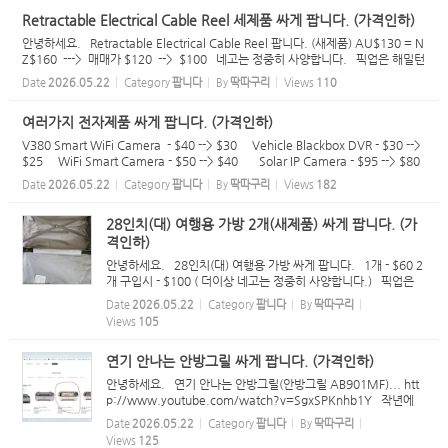
Retractable Electrical Cable Reel 세제품 싸게 팝니다. (가격인하)
안녕하세요. Retractable Electrical Cable Reel 팝니다. (새제품) AU$130 = N
Z$160 ---> 매매가 $120 --> $100 네고는 정중히 사양합니다. 픽업은 해밀턴
시티 또는 Frankton 입니다. 문자 주시면 주소 알려드릴께요...^^ 021 100 50
Date
2026.05.22
Category
팝니다
By
딱따구리
Views
110
33
여러가지 전자제품 싸게 팝니다. (가격인하)
V380 Smart WiFi Camera - $40 --> $30 Vehicle Blackbox DVR - $30 -->
$25 WiFi Smart Camera - $50 --> $40 Solar IP Camera - $95 --> $80
H96 MAX (스마트 TV 박스) - $40 --> $30 TV Speaker - $90 --> $75 주
Date
2026.05.22
Category
팝니다
By
딱따구리
Views
182
방용 전자저...
28인치(대) 여행용 가방 2개(새제품) 싸게 팝니다. (가
격인하)
안녕하세요. 28인치(대) 여행용 가방 싸게 팝니다. 1개 - $60 2
개 구입시 - $100 ( 더이상 네고는 정중히 사양합니다.) 픽업은
해밀턴 시티 입니다. 문자 주시면 주소 알려드릴께요...^^ 021
Date
2026.05.22
Category
팝니다
By
딱따구리
100 5033
Views
105
연기 안나는 안방그릴 싸게 팝니다. (가격인하)
안녕하세요. 연기 안나는 안방그릴(안방그릴 AB901MF)... htt
p://www.youtube.com/watch?v=SgxSPKnhb1Y 작년에
새제품 구입해서 5 ~ 6번 정도 사용한것 같구요... 상태는 거의 새
Date
2026.05.22
Category
팝니다
By
딱따구리
것 입니다. 매매가 - $249 --> $200 ( 새 필터 8개 포함 ) - 더이
Views
125