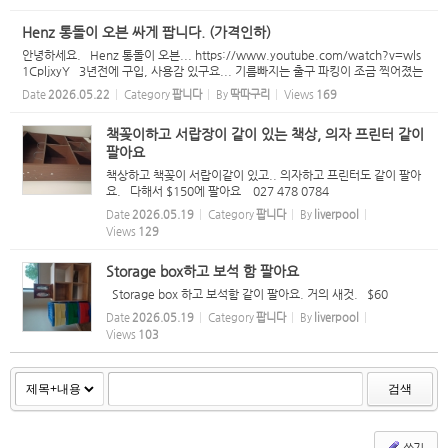
상 네고...
Henz 통돌이 오븐 싸게 팝니다. (가격인하)
안녕하세요. Henz 통돌이 오븐... https://www.youtube.com/watch?v=wls
1CpljxyY 3년전에 구입, 사용감 있구요... 기름빠지는 출구 파킹이 조금 찍어졌는
데... 사용하는데는 문제 없습니다. 매매가 - $99 --> $60 (더이상 네고는 정중히
Date
2026.05.22
Category
팝니다
By
딱따구리
Views
169
사양합니다.) ...
책꽂이하고 서랍장이 같이 있는 책상, 의자 프린터 같이
팔아요
책상하고 책꽂이 서랍이같이 있고.. 의자하고 프린터도 같이 팔아
요. 다해서 $150에 팔아요 027 478 0784
Date
2026.05.19
Category
팝니다
By
liverpool
Views
129
Storage box하고 보석 함 팔아요
Storage box 하고 보석함 같이 팔아요. 거의 새것. $60
Date
2026.05.19
Category
팝니다
By
liverpool
Views
103
검색