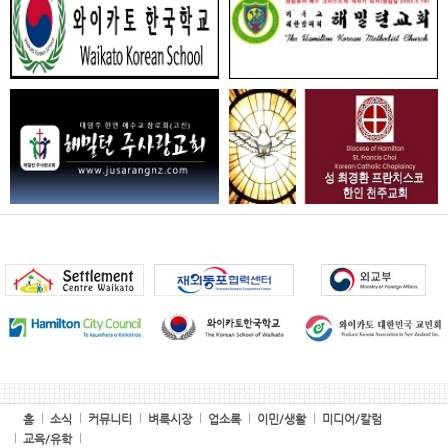
홈
소식
커뮤니티
벼룩시장
업소록
이민/생활
미디어/칼럼
교육/유학