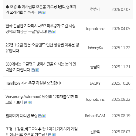
♣ 조경 ♣ 이사전후 오픈홈 가드닝 ❗잔디,잡초제
컨츄리
2026.07.07
거,쓰레기회수 까지…
한국 손님만 기다리시나요? 타우랑가 로컬 시장
topnotchnz
2026.04.05
장악의 핵심은 '구글'입니다!
26년 1-2월 인천-오클랜드-인천 항공권 여유분 공
JohnnyKu
2025.11.22
유합니다.
SBS에서는 오클랜드 방화사건을 아시는 분의 연
궁금이
2025.11.21
락을 기다립니다.
Hamilton 에서 축구 하실분 모집합니다
JACKY
2025.10.26
Vorsprung Automobil: 당신의 유럽차를 위한 최
topnotchnz
2025.08.22
고의 파트너
텔레미어 대리점 모집
RichardNAM
2025.08.19
조경 !! 강돌,바크교체♣ 잡초제거,가지치기 계절
컨츄리
2025.08.07
!! 이사전후,오픈홈 가드닝 !