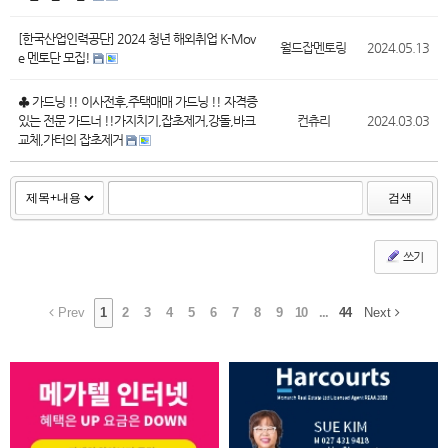
[한국산업인력공단] 2024 청년 해외취업 K-Mov
월드잡멘토링
2024.05.13
e 멘토단 모집!
♣ 가드닝 !! 이사전후,주택매매 가드닝 !! 자격증
있는 전문 가드너 !!가지치기,잡초제거,강돌,바크
컨츄리
2024.03.03
교체,가터의 잡초제거
검색
쓰기
Prev
1
2
3
4
5
6
7
8
9
10
...
44
Next