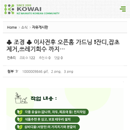
Sketchbook5, 스케치북5
Home
소식
자유게시판
♣ 조경 ♣ 이사전후 오픈홈 가드닝 ❗잔디,잡초
제거,쓰레기회수 까지…
Sketchbook5, 스케치북5
컨츄리
조회 수
122
추천 수
0
댓글
0
첨부
'
3
'
1000009846.gif
,
2.png
,
3.png