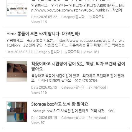
안녕하세요. 연기 안나는 안방그릴(안방그릴 AB901MF)... htt
p://www.youtube.com/watch?v=SgxSPKnhb1Y 작년에
새제품 구입해서 5 ~ 6번 정도 사용한것 같구요... 상태는 거의 새
Date
2026.05.22
Category
팝니다
By
딱따구리
것 입니다. 매매가 - $249 --> $200 ( 새 필터 8개 포함 ) - 더이
Views
116
상 네고...
Henz 통돌이 오븐 싸게 팝니다. (가격인하)
안녕하세요. Henz 통돌이 오븐... https://www.youtube.com/watch?v=wls
1CpljxyY 3년전에 구입, 사용감 있구요... 기름빠지는 출구 파킹이 조금 찍어졌는
데... 사용하는데는 문제 없습니다. 매매가 - $99 --> $60 (더이상 네고는 정중히
Date
2026.05.22
Category
팝니다
By
딱따구리
Views
161
사양합니다.) ...
책꽂이하고 서랍장이 같이 있는 책상, 의자 프린터 같이
팔아요
책상하고 책꽂이 서랍이같이 있고.. 의자하고 프린터도 같이 팔아
요. 다해서 $150에 팔아요 027 478 0784
Date
2026.05.19
Category
팝니다
By
liverpool
Views
116
Storage box하고 보석 함 팔아요
Storage box 하고 보석함 같이 팔아요. 거의 새것. $60
Date
2026.05.19
Category
팝니다
By
liverpool
Views
97