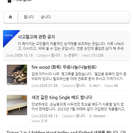
팝니다
삽니다
notice
사고팔고에 관한 공지
이 페이지는 교민들의 자율적인 상거래를 보조하는 곳입니다, 서로 나눠쓰
고, 다시쓰고, 바꿔 쓸 수 있는 곳입니다. 전문 상인의 출입은 삼가 해 주세
요. 또한, 도품은 취급하지 않습니다. 도품이라고 여기실 경우, 누구든 waik
Date
2009.10.19
Category
팝니다
By
운영자
Views
151238
atokoreanassociation@gmail.com...
fire wood (화목) 무료나눔(나눔완료)
집에 아카시아 나무 몇그루를 잘랐습니다. 땔감용 화목이 많이 준
비되어 있으니 필요하신분 아래 전화로 문자 주시고 가져가시기
바랍니다. 승용차로도 운반 할수 있을 정도로 작게 잘라 놨습니
Date
2026.07.08
Category
팝니다
By
leo1
Views
48
다..
새것 같은 King Single 베드 팝니다.
안녕하세요. 손님용으로 사두었던 킹싱글 베드가 사용할 일이 없
어서 판매합니다. 2023년 7월 아래와 같이 구입했던 제품들이고,
아직 영수증도 있습니다. 손님이 오셔서 딱 두밤 잔게 사용의 전부
Date
2026.06.13
Category
팝니다
By
Seowon
라 새 제품 같습니다. 매트리스: Budget Furniture $ 599.00 ...
Views
218
Taipan 2 in 1 Folding Hand trolley and Flatbed 새제품 팝니다. (가