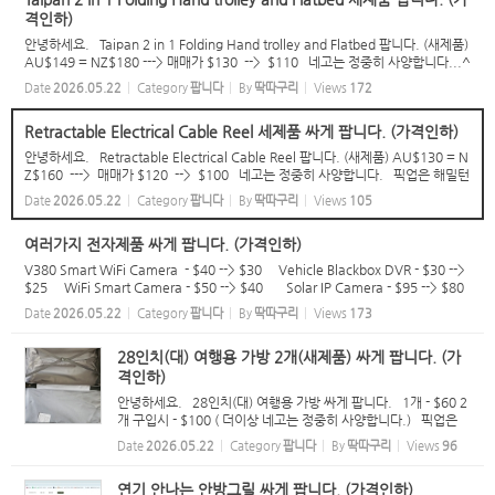
격인하)
안녕하세요. Taipan 2 in 1 Folding Hand trolley and Flatbed 팝니다. (새제품)
AU$149 = NZ$180 ---> 매매가 $130 --> $110 네고는 정중히 사양합니다...^
^ 픽업은 해밀턴 시티 또는 Frankton 입니다. 문자 주시면 주소 알려드릴께요...^
Date
2026.05.22
Category
팝니다
By
딱따구리
Views
172
^ 021 1...
Retractable Electrical Cable Reel 세제품 싸게 팝니다. (가격인하)
안녕하세요. Retractable Electrical Cable Reel 팝니다. (새제품) AU$130 = N
Z$160 ---> 매매가 $120 --> $100 네고는 정중히 사양합니다. 픽업은 해밀턴
시티 또는 Frankton 입니다. 문자 주시면 주소 알려드릴께요...^^ 021 100 50
Date
2026.05.22
Category
팝니다
By
딱따구리
Views
105
33
여러가지 전자제품 싸게 팝니다. (가격인하)
V380 Smart WiFi Camera - $40 --> $30 Vehicle Blackbox DVR - $30 -->
$25 WiFi Smart Camera - $50 --> $40 Solar IP Camera - $95 --> $80
H96 MAX (스마트 TV 박스) - $40 --> $30 TV Speaker - $90 --> $75 주
Date
2026.05.22
Category
팝니다
By
딱따구리
Views
173
방용 전자저...
28인치(대) 여행용 가방 2개(새제품) 싸게 팝니다. (가
격인하)
안녕하세요. 28인치(대) 여행용 가방 싸게 팝니다. 1개 - $60 2
개 구입시 - $100 ( 더이상 네고는 정중히 사양합니다.) 픽업은
해밀턴 시티 입니다. 문자 주시면 주소 알려드릴께요...^^ 021
Date
2026.05.22
Category
팝니다
By
딱따구리
Views
96
100 5033
연기 안나는 안방그릴 싸게 팝니다. (가격인하)