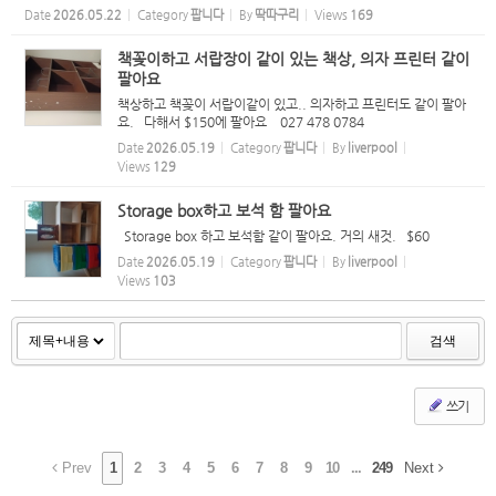
데... 사용하는데는 문제 없습니다. 매매가 - $99 --> $60 (더이상 네고는 정중히
Date
2026.05.22
Category
팝니다
By
딱따구리
Views
169
사양합니다.) ...
책꽂이하고 서랍장이 같이 있는 책상, 의자 프린터 같이
팔아요
책상하고 책꽂이 서랍이같이 있고.. 의자하고 프린터도 같이 팔아
요. 다해서 $150에 팔아요 027 478 0784
Date
2026.05.19
Category
팝니다
By
liverpool
Views
129
Storage box하고 보석 함 팔아요
Storage box 하고 보석함 같이 팔아요. 거의 새것. $60
Date
2026.05.19
Category
팝니다
By
liverpool
Views
103
검색
쓰기
Prev
1
2
3
4
5
6
7
8
9
10
...
249
Next