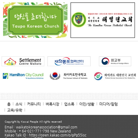
홈
소식
커뮤니티
벼룩시장
업소록
이민/생활
미디어/칼럼
교육/유학
Copyright by Kowai People All rights reserved
Email : waikatokoreanassociation@gmail.com
Mobile : + 64-021-771-798 New Zealand
Kakao Talk ID : https://open.kakao.com/o/gPg55isc