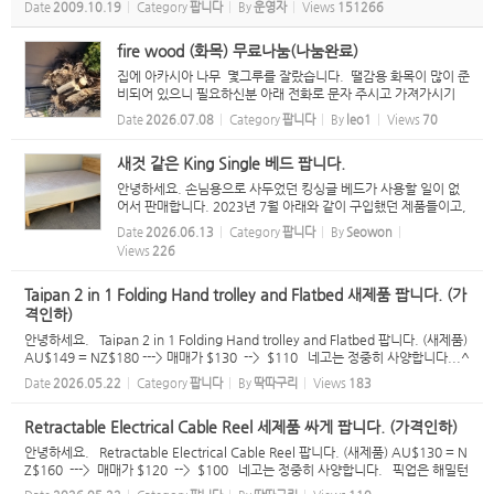
Date
2009.10.19
Category
팝니다
By
운영자
Views
151266
atokoreanassociation@gmail.com...
fire wood (화목) 무료나눔(나눔완료)
집에 아카시아 나무 몇그루를 잘랐습니다. 땔감용 화목이 많이 준
비되어 있으니 필요하신분 아래 전화로 문자 주시고 가져가시기
바랍니다. 승용차로도 운반 할수 있을 정도로 작게 잘라 놨습니
Date
2026.07.08
Category
팝니다
By
leo1
Views
70
다..
새것 같은 King Single 베드 팝니다.
안녕하세요. 손님용으로 사두었던 킹싱글 베드가 사용할 일이 없
어서 판매합니다. 2023년 7월 아래와 같이 구입했던 제품들이고,
아직 영수증도 있습니다. 손님이 오셔서 딱 두밤 잔게 사용의 전부
Date
2026.06.13
Category
팝니다
By
Seowon
라 새 제품 같습니다. 매트리스: Budget Furniture $ 599.00 ...
Views
226
Taipan 2 in 1 Folding Hand trolley and Flatbed 새제품 팝니다. (가
격인하)
안녕하세요. Taipan 2 in 1 Folding Hand trolley and Flatbed 팝니다. (새제품)
AU$149 = NZ$180 ---> 매매가 $130 --> $110 네고는 정중히 사양합니다...^
^ 픽업은 해밀턴 시티 또는 Frankton 입니다. 문자 주시면 주소 알려드릴께요...^
Date
2026.05.22
Category
팝니다
By
딱따구리
Views
183
^ 021 1...
Retractable Electrical Cable Reel 세제품 싸게 팝니다. (가격인하)
안녕하세요. Retractable Electrical Cable Reel 팝니다. (새제품) AU$130 = N
Z$160 ---> 매매가 $120 --> $100 네고는 정중히 사양합니다. 픽업은 해밀턴
시티 또는 Frankton 입니다. 문자 주시면 주소 알려드릴께요...^^ 021 100 50