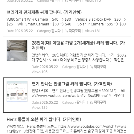
Date
2026.05.22
Category
팝니다
By
딱따구리
Views
110
33
여러가지 전자제품 싸게 팝니다. (가격인하)
V380 Smart WiFi Camera - $40 --> $30 Vehicle Blackbox DVR - $30 -->
$25 WiFi Smart Camera - $50 --> $40 Solar IP Camera - $95 --> $80
H96 MAX (스마트 TV 박스) - $40 --> $30 TV Speaker - $90 --> $75 주
Date
2026.05.22
Category
팝니다
By
딱따구리
Views
181
방용 전자저...
28인치(대) 여행용 가방 2개(새제품) 싸게 팝니다. (가
격인하)
안녕하세요. 28인치(대) 여행용 가방 싸게 팝니다. 1개 - $60 2
개 구입시 - $100 ( 더이상 네고는 정중히 사양합니다.) 픽업은
해밀턴 시티 입니다. 문자 주시면 주소 알려드릴께요...^^ 021
Date
2026.05.22
Category
팝니다
By
딱따구리
100 5033
Views
105
연기 안나는 안방그릴 싸게 팝니다. (가격인하)
안녕하세요. 연기 안나는 안방그릴(안방그릴 AB901MF)... htt
p://www.youtube.com/watch?v=SgxSPKnhb1Y 작년에
새제품 구입해서 5 ~ 6번 정도 사용한것 같구요... 상태는 거의 새
Date
2026.05.22
Category
팝니다
By
딱따구리
것 입니다. 매매가 - $249 --> $200 ( 새 필터 8개 포함 ) - 더이
Views
125
상 네고...
Henz 통돌이 오븐 싸게 팝니다. (가격인하)
안녕하세요. Henz 통돌이 오븐... https://www.youtube.com/watch?v=wls
1CpljxyY 3년전에 구입, 사용감 있구요... 기름빠지는 출구 파킹이 조금 찍어졌는