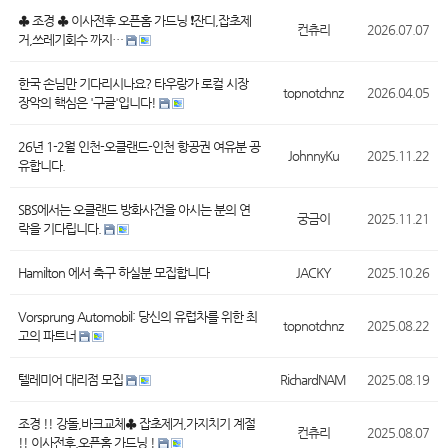
♣ 조경 ♣ 이사전후 오픈홈 가드닝 ❗잔디,잡초제
컨츄리
2026.07.07
거,쓰레기회수 까지…
한국 손님만 기다리시나요? 타우랑가 로컬 시장
topnotchnz
2026.04.05
장악의 핵심은 '구글'입니다!
26년 1-2월 인천-오클랜드-인천 항공권 여유분 공
JohnnyKu
2025.11.22
유합니다.
SBS에서는 오클랜드 방화사건을 아시는 분의 연
궁금이
2025.11.21
락을 기다립니다.
Hamilton 에서 축구 하실분 모집합니다
JACKY
2025.10.26
Vorsprung Automobil: 당신의 유럽차를 위한 최
topnotchnz
2025.08.22
고의 파트너
텔레미어 대리점 모집
RichardNAM
2025.08.19
조경 !! 강돌,바크교체♣ 잡초제거,가지치기 계절
컨츄리
2025.08.07
!! 이사전후,오픈홈 가드닝 !