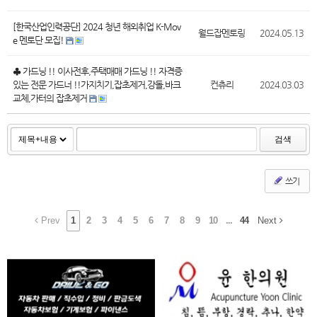
[한국산업인력공단] 2024 청년 해외취업 K-Mov
월드잡멘토링
2024.05.13
e 멘토단 모집!
♣ 가드닝 !! 이사전후,주택매매 가드닝 !! 자격증
있는 전문 가드너 !!가지치기,잡초제거,강돌,바크
컨츄리
2024.03.03
교체,가터의 잡초제거
검색
쓰기
Prev
1
2
3
4
5
6
7
8
9
10
...
44
Next