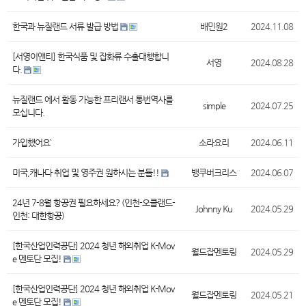
한국과 뉴질랜드 서류 발급 방법
배민원2
2024.11.08
[서영이앤티] 한국식품 및 잡화류 수출대행합니
서영
2024.08.28
다.
뉴질랜드 에서 활동 가능한 프리랜서 통번역사를
simple
2024.07.25
모십니다.
가입했어요`
소라요리
2024.06.11
미국,캐나다 취업 및 영주권 원하시는 분들!!
뱅쿠버크리스
2024.06.07
24년 7-8월 항공권 필요하세요? (인천-오클랜드-
Johnny Ku
2024.05.29
인천: 대한항공)
[한국산업인력공단] 2024 청년 해외취업 K-Mov
월드잡멘토링
2024.05.29
e 멘토단 모집!
[한국산업인력공단] 2024 청년 해외취업 K-Mov
월드잡멘토링
2024.05.21
e 멘토단 모집!