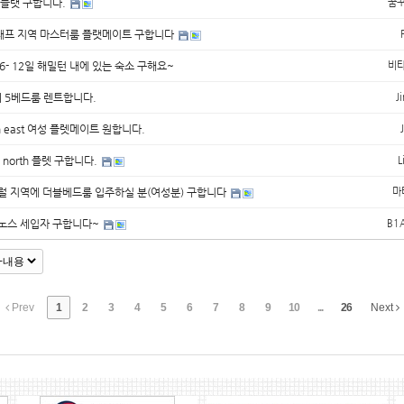
ff 플랫 구합니다.
꿈
프 지역 마스터룸 플랫메이트 구합니다
 6- 12일 해밀턴 내에 있는 숙소 구해요~
비
] 5베드룸 렌트합니다.
J
on east 여성 플렛메이트 원합니다.
a north 플렛 구합니다.
L
럴 지역에 더블베드룸 입주하실 분(여성분) 구합니다
마
노스 세입자 구합니다~
B1
Prev
1
2
3
4
5
6
7
8
9
10
...
26
Next