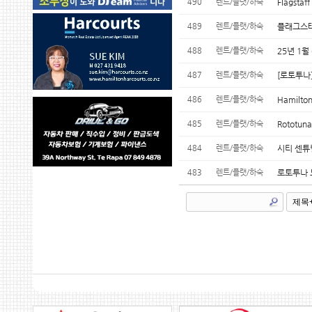
490
렌트/플랫/하숙
Flagsta
489
렌트/플랫/하숙
플래그스태
488
렌트/플랫/하숙
25년 1월
487
렌트/플랫/하숙
[로토투나
486
렌트/플랫/하숙
Hamilt
485
렌트/플랫/하숙
Rototun
484
렌트/플랫/하숙
시티 센튜
483
렌트/플랫/하숙
로토투나 