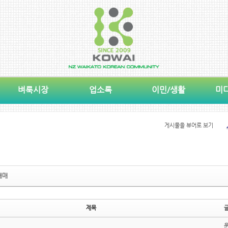
벼룩시장
업소록
이민/생활
미
게시물을 뷰어로 보기
매매
제목