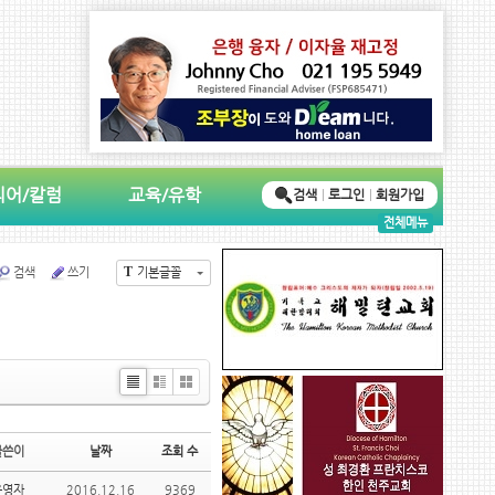
디어/칼럼
교육/유학
검색
로그인
회원가입
전체메뉴
T
검색
쓰기
기본글꼴
Li
Zi
G
st
n
al
e
le
글쓴이
날짜
조회 수
ry
운영자
2016.12.16
9369