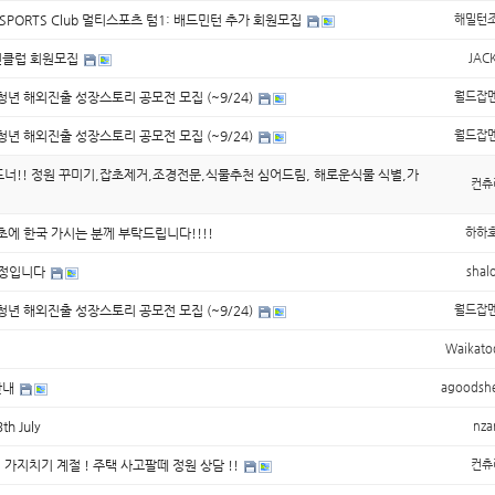
ULTI SPORTS Club 멀티스포츠 텀1: 배드민턴 추가 회원모집
해밀턴
민턴클럽 회원모집
JAC
청년 해외진출 성장스토리 공모전 모집 (~9/24)
월드잡
청년 해외진출 성장스토리 공모전 모집 (~9/24)
월드잡
드너!! 정원 꾸미기,잡초제거,조경전문,식물추천 심어드림, 해로운식물 식별,가
컨츄
 초에 한국 가시는 분께 부탁드립니다!!!!
하하
일정입니다
shal
청년 해외진출 성장스토리 공모전 모집 (~9/24)
월드잡
Waikato
안내
agoodsh
th July
nza
 가지치기 계절 ! 주택 사고팔떼 정원 상담 !!
컨츄