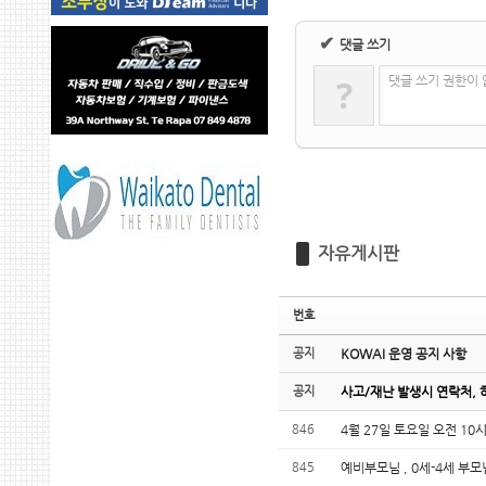
✔
댓글 쓰기
?
댓글 쓰기 권한이
자유게시판
번호
공지
KOWAI 운영 공지 사항
공지
사고/재난 발생시 연락처, 
846
4월 27일 토요일 오전 1
845
예비부모님 , 0세-4세 부