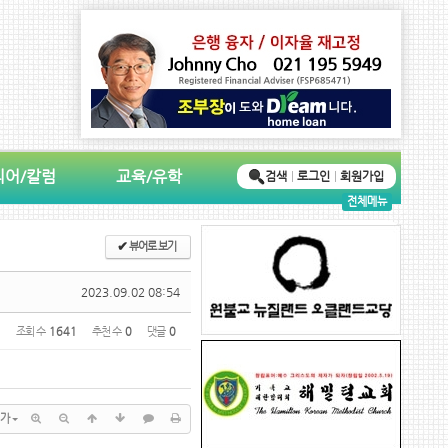
디어/칼럼
교육/유학
검색
로그인
회원가입
전체메뉴
✔
뷰어로 보기
2023.09.02 08:54
조회 수
1641
추천 수
0
댓글
0
가