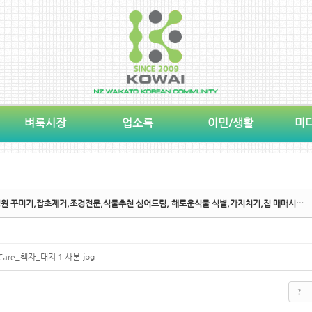
벼룩시장
업소록
이민/생활
미
 정원 꾸미기,잡초제거,조경전문,식물추천 심어드림, 해로운식물 식별,가지치기,집 매매시…
 Care_책자_대지 1 사본.jpg
?