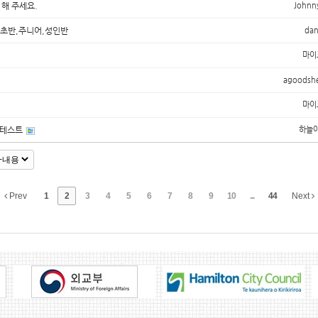
 해 주세요.
Johnn
기초반,주니어,성인반
dan
마이
agoodsh
마이
 테스트
하늘
Prev
1
2
3
4
5
6
7
8
9
10
...
44
Next