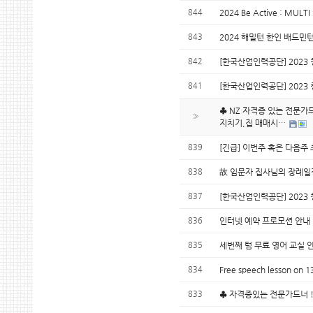
844
2024 Be Active : M
843
2024 해밀턴 한인 배드
842
[한국산업인력공단] 2023 
841
[한국산업인력공단] 2023 
♣ NZ 자격증 있는 전문가
»
지치기,집 매매시…
839
[긴급] 이번주 혹은 다음주
838
故 임문자 집사님의 장례
837
[한국산업인력공단] 2023 
836
인터넷 예약 프로모션 안내
835
세번째 텀 무료 영어 교실 
834
Free speech lesson on 13
833
♣ 자격증있는 전문가드너 !