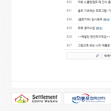
832
저희 스쿨링캠프 때 간식 좀
831
골프 기초레슨 프로그램- 
830
(골든키위) 임시휴무
829
무료 영어수업
828
**해밀턴 한인탁구모임**
827
그림으로 보는 나의 재물운