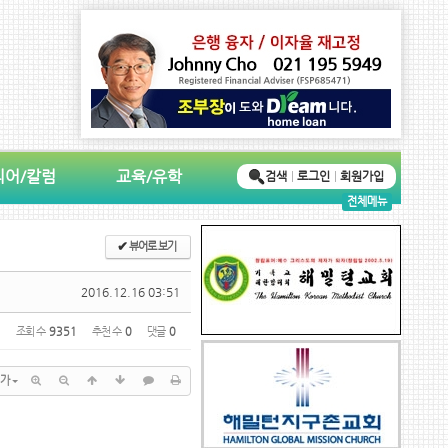
디어/칼럼
교육/유학
검색
로그인
회원가입
전체메뉴
✔
뷰어로 보기
2016.12.16 03:51
조회 수
9351
추천 수
0
댓글
0
가