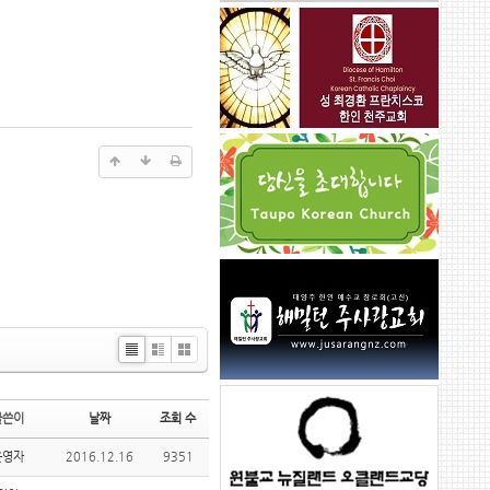
Li
Zi
G
st
n
al
e
le
글쓴이
날짜
조회 수
ry
운영자
2016.12.16
9351