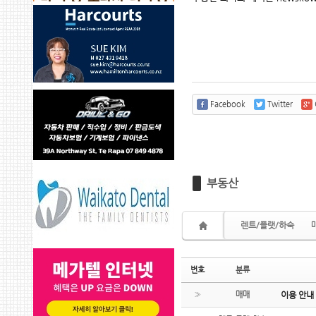
Facebook
Twitter
부동산
렌트/플랫/하숙
번호
분류
»
매매
이용 안내