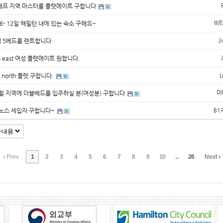
프 지역 마스터룸 플랫메이트 구합니다
 6- 12일 해밀턴 내에 있는 숙소 구해요~
비
] 5베드룸 렌트합니다.
J
on east 여성 플렛메이트 원합니다.
a north 플렛 구합니다.
L
럴 지역에 더블베드룸 입주하실 분(여성분) 구합니다
마
노스 세입자 구합니다~
B1
Prev
1
2
3
4
5
6
7
8
9
10
...
26
Next