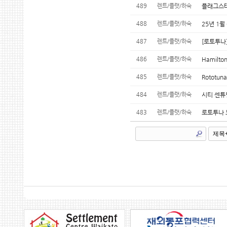
489
렌트/플랫/하숙
플래그스태
488
렌트/플랫/하숙
25년 1월
487
렌트/플랫/하숙
[로토투나
486
렌트/플랫/하숙
Hamilt
485
렌트/플랫/하숙
Rototun
484
렌트/플랫/하숙
시티 센튜
483
렌트/플랫/하숙
로토투나 