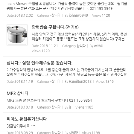
Loan Mower 구입을 희망합니다. 가급적 출력이 높은 것이면 좋겠는데요.. 팔기를
원하시는 분은 전화 또는 문자 해주시면 감사하겠습니다. 021 195 5949
Date
2018.12.02
Category
삽니다
By
johnny5949
Views
1120
압력밥솥 구합니다.(전기X)
사용 안하고 갖고 계신 압력솥(스테인레스 재질, 5리터 이하, 풍년
휘슬러 키친아트 등등 브랜드는 크게 상관하지 않습니다) 구해봅
니다. 021.0268.2237 문자주세요.
Date
2018.11.21
Category
삽니다
By
withU
Views
1220
삽니다.- 살림 인수해주실분 찾습니다.
? 가수정삭제 안녕하세요, 1월 중순에 들어 오시는 가족들이 계시는데 그 분들한테
살림 인수해주실분 찾습니다. 주방가구, 세탁기, 냉장고 등등 좋은 물건 넘겨주실분
찾습니다. 1월에 인수하면 제일 좋은게 그렇게 못하면 날짜에 맞춰서 인수 가능합
Date
2018.11.19
Category
삽니다
By
Hamilton2018
Views
1346
니다. 0...
MP3 삽니다
MP3 요즘 잘 안쓰는데 필요해서 구합니다 021 155 9864
Date
2018.10.18
Category
삽니다
By
js
Views
1185
피아노 괜찮은거삽니다
댓글남겨주세요 ^^
Date
2018.08.29
Category
삽니다
By
샤넬향
Views
1198