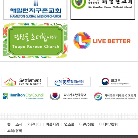
홈
소식
커뮤니티
벼룩시장
업소록
이민/생활
미디어/칼럼
교육/유학