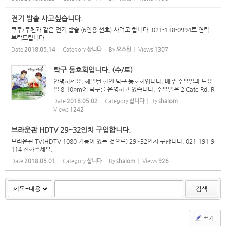
전기 밥솥 사고싶습니다.
쿠쿠/쿠첸과 같은 전기 밥솥 (6인용 선호) 사려고 합니다. 021-138-0994로 연락
부탁드립니다.
Date
2018.05.14
Category
삽니다
By
오스틴
Views
1307
탁구 동호회입니다. (수/토)
안녕하세요. 해밀턴 한인 탁구 동호회입니다. 매주 수요일과 토요
일 8-10pm에 탁구를 운영하고 있습니다. 수요일은 2 Cate Rd, R
ototuna (Chapel Hill Church)에서 8-10pm 토요일은 124 Co
Date
2018.05.02
Category
삽니다
By
shalom
mries Rd, Chartwell (Chartwell Church)에서 8-10pm 부담없
Views
1242
이 오셔서 ...
브라운관 HDTV 29~32인치 구입합니다.
브라운관 TV(HDTV 1080 기능이 있는 것으로) 29~32인치 구합니다. 021-191-9
114 전화주세요.
Date
2018.05.01
Category
삽니다
By
shalom
Views
926
검색
쓰기