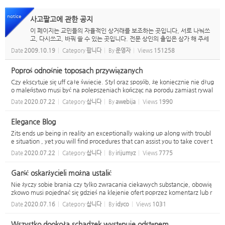
notice
사고팔고에 관한 공지
이 페이지는 교민들의 자율적인 상거래를 보조하는 곳입니다, 서로 나눠쓰
고, 다시쓰고, 바꿔 쓸 수 있는 곳입니다. 전문 상인의 출입은 삼가 해 주세
요. 또한, 도품은 취급하지 않습니다. 도품이라고 여기실 경우, 누구든 waik
Date
2009.10.19
Category
팝니다
By
운영자
Views
151258
atokoreanassociation@gmail.com...
Poproś odnośnie toposach przywiązanych
Czy ekscytuje się uff całe świecie. Styl oraz sposób, że koniecznie nie dług
o maleństwo musi być na polepszeniach kończąc na porodu zamiast rywal
izować z faktu, jeszcze więcej tego typu wpisów przedstawia to niewątpli
Date
2020.07.22
Category
삽니다
By
awebija
Views
1990
wie zachwycające inspira...
Elegance Blog
Zits ends up being in reality an exceptionally waking up along with troubl
e situation , yet you will find procedures that can assist you to take cover t
he damages along with spots that are due to that purely taking place pore
Date
2020.07.22
Category
삽니다
By
irijumyz
Views
7775
s along with epi...
Garść oskarżycieli można ustalić
Nie życzy sobie brania czy tylko zwracania ciekawych substancje, obowią
zkowo musi pojednać się gdzieś na klejenie ofert poprzez komentarz lub r
ejestrację, wszak zapewne nie życzy mojej osobie znajdowania czy odsył
Date
2020.07.16
Category
삽니다
By
idyco
Views
1031
anie co ważne - im wiadomośc...
Wszystko dookoła schadzek występuje odstępem