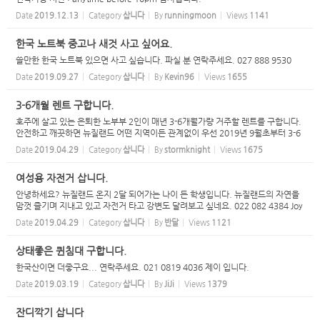
Date
2019.12.13
Category
삽니다
By
runningmoon
Views
1141
한국 노트북 중고나 새것 사고 싶어요.
쓸만한 한국 노트북 있으면 사고 싶습니다. 파실 분 연락주세요. 027 888 9530
Date
2019.09.27
Category
삽니다
By
Kevin96
Views
1655
3-6개월 렌트 구합니다.
호주에 살고 있는 은퇴한 노부부 2인이 매년 3-6개월가량 거주할 렌트를 구합니다.
안전하고 깨끗하면 뉴질랜드 어떤 지역이든 관계없이 우선 2019년 9월초부터 3-6
개월 렌트를 구합니다. 해외 여행이나 고국 방문으로 수개월 집을 비우실 동안 렌트
Date
2019.04.29
Category
삽니다
By
stormknight
Views
1675
수입을 계...
여성용 자전거 삽니다.
안녕하세요? 뉴질랜드 온지 2달 되어가는 나이 든 학생입니다. 뉴질랜드의 자연을
맘껏 즐기며 지내고 있고 자전거 타고 강변도 달려보고 싶네요. 022 082 4384 Joy
에게 연락주시면 감사하겠습니다. 자전거 장기 렌트할 수 있는 곳도 알려주심 큰 도
Date
2019.04.29
Category
삽니다
By
반달
Views
1121
움이 될것 ...
상태좋은 퀸침대 구합니다.
한국산이면 더좋구요... 연락주세요. 021 0819 4036 제이 입니다.
Date
2019.03.19
Category
삽니다
By
JiJi
Views
1379
잔디깍기 삽니다