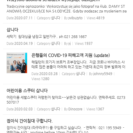
Tradycyjnie ogłoszonko: Wykorzystuję się jako fotograf na ślub. DAMY ST
ANOWIĄ OCZEKUJĄCE NA SŁODYCZE. Gdyby podazac za mysleniem pa
na Augustyniaka, wtedy postanowienie do zalozenia dzialalnosci mialyby
Date
2020.07.11
Category
삽니다
By
yvibuzyto
Views
4819
ALE figury spośród jakims dyplomem. Jeż...
삽니다
세탁기 침대싱글 냉장고 일반가구.. ph 021 268 1667
Date
2020.04.19
Category
삽니다
By
yj
Views
1937
은행들의 COVID-19 피해고객 지원 (update)
해밀턴의 모기지 브로커 조부장입니다. 지금 코로나 바이러스 사
태로 많은 분들이 어려워 하고 있는 가운데 최근의 정부 발표에 이
어 은행들이 제시한 지원내용을 알려드리고자 합니다. 1. 단기간
Date
2020.03.28
Category
삽니다
By
johnny5949
의 Over Draft 한도 제공 - 비즈니스 고객에 대하여 은행별...
Views
1280
어린이용 스쿠터 삽니다
어린이용 세발스쿠터 저렴한거 찾아요~~낡은것 상관없습니다. 연락주세요. 0273
507017
Date
2020.02.03
Category
삽니다
By
Dinocore
Views
1367
접이식 간이침대 구합니다.
접이식 간이침대 (라꾸라꾸?) 를 구입하고 싶습니다. - 연락처 : 021 195 5949 -
연락가능 시간 : anytime before 10pm 감사합니다.^^