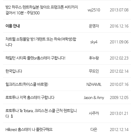
방2 하우스 렌트하실분 찾아요 프랭크톤 씨티까지
wj2510
2013.07.08
걸어서 10분 - 주당300
이용 안내
운영자
2016.12.16
차트웰 쇼핑몰앞 방1개렌트 또는 하숙(여학생)합
sky4
2011.09.06
니다
해밀턴 시티쪽 플랫or홈스테이 구합니다!
후누왕
2012.02.23
한국입니다
무도인
2012.02.14
힐크리스트(하이스쿨 바로옆)
NZHAMIL
2010.07.16
로토투나 지역 홈스테이 구합니다
Jason & Amy
2009.12.05
로토투나 Te Totara, 크리스쳔 스쿨 근처 렌트입니
사주까
2013.01.21
다
1
Hillcrest 홈스테이 나 플렛구해요
다은
2012.12.14