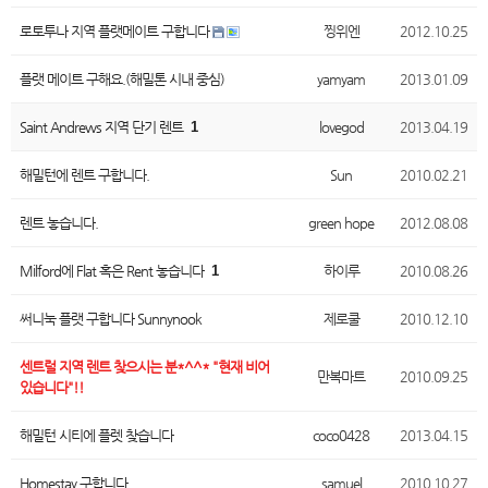
로토투나 지역 플랫메이트 구합니다
찡위엔
2012.10.25
플랫 메이트 구해요.(해밀톤 시내 중심)
yamyam
2013.01.09
Saint Andrews 지역 단기 렌트
1
lovegod
2013.04.19
해밀턴에 렌트 구합니다.
Sun
2010.02.21
렌트 놓습니다.
green hope
2012.08.08
Milford에 Flat 혹은 Rent 놓습니다
1
하이루
2010.08.26
써니눅 플랫 구합니다 Sunnynook
제로쿨
2010.12.10
센트럴 지역 렌트 찾으시는 분*^^* "현재 비어
만복마트
2010.09.25
있습니다"!!
해밀턴 시티에 플렛 찾습니다
coco0428
2013.04.15
Homestay 구합니다
samuel
2010.10.27