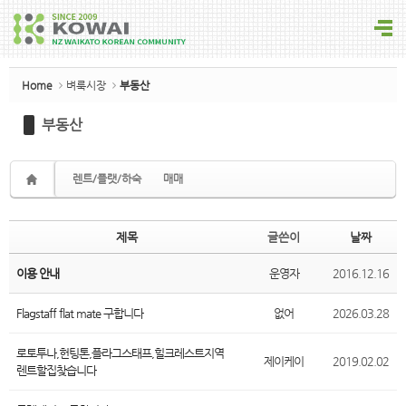
Sketchbook5, 스케치북5
Home
벼룩시장
부동산
부동산
Sketchbook5, 스케치북5
렌트/플랫/하숙
매매
제목
글쓴이
날짜
이용 안내
운영자
2016.12.16
Flagstaff flat mate 구합니다
없어
2026.03.28
로토투나,헌팅톤,플라그스태프,힐크레스트지역
제이케이
2019.02.02
렌트할집찾습니다