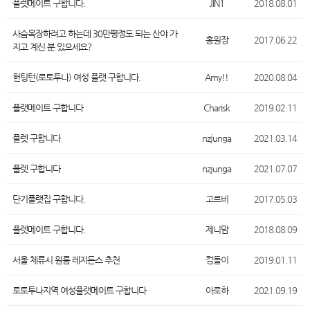
플렛메이트 구합니다.
JIN1
2018.08.01
사슴목장하려고 하는데 30만평정도 되는 산야 가
홍원장
2017.06.22
지고 계신 분 있으세요?
헌팅턴(로토투나) 여성 플랫 구합니다.
Amy!!
2020.08.04
플랫메이트 구합니다
Charisk
2019.02.11
플렛 구합니다
nzjunga
2021.03.14
플렛 구합니다
nzjunga
2021.07.07
단기플랫집 구합니다.
고르비
2017.05.03
플렛메이트 구합니다.
제니맘
2018.08.09
서울 체류시 원룸 레지든스 추천
컴돌이
2019.01.11
로토투나지역 여성플랫메이트 구합니다
아로하
2021.09.19