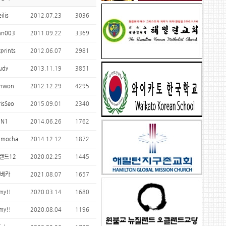
eilis
2012.07.23
3036
nn003
2011.09.22
3369
prints
2012.06.07
2981
udy
2013.11.19
3851
hwon
2012.12.29
4295
isSeo
2015.09.01
2340
IN1
2014.06.26
1762
kmocha
2014.12.12
1872
랜드12
2020.02.25
1445
베카
2021.08.07
1657
my!!
2020.03.14
1680
my!!
2020.08.04
1196