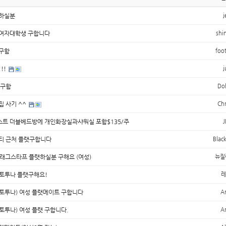
하실분
j
여자대학생 구합니다
shi
구함
foot
!!
j
 구함
Do
집 사기 ^^
Chr
트 더블베드방에 개인화장실과샤워실 포함$135/주
J
티 근처 플랫구합니다
Blac
래그스타프 플랫하실분 구해요 (여성)
뉴질
토투나 플랫구해요!
레
토투나) 여성 플랫메이트 구합니다
A
토투나) 여성 플랫 구합니다.
A