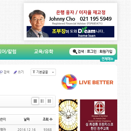
디어/칼럼
교육/유학
검색
로그인
회원가입
전체메뉴
T
검색
쓰기
기본글꼴
Li
Zi
G
st
n
al
e
le
쓴이
날짜
조회 수
ry
영자
2016.12.16
9368