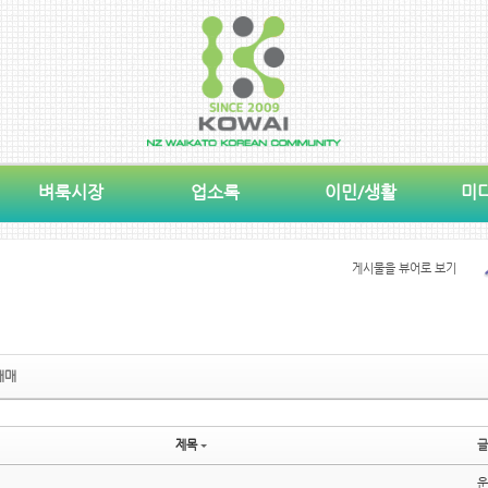
벼룩시장
업소록
이민/생활
미
게시물을 뷰어로 보기
매매
제목
글
운