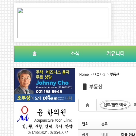
Sketchbook5, 스케치북5
Sketchbook5, 스케치북5
홈
소식
커뮤니티
Sketchbook5, 스케치북5
Sketchbook5, 스케치북5
Home
벼룩시장
부동산
부동산
렌트/플랫/하숙
번호
분류
공지
매매
이용 안내