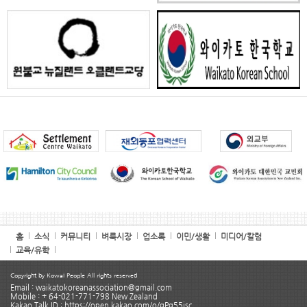
홈
소식
커뮤니티
벼룩시장
업소록
이민/생활
미디어/칼럼
교육/유학
Copyright by Kowai People All rights reserved
Email : waikatokoreanassociation@gmail.com
Mobile : + 64-021-771-798 New Zealand
Kakao Talk ID : https://open.kakao.com/o/gPg55isc