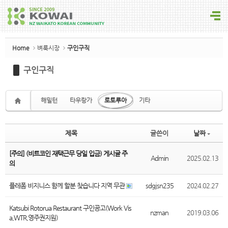
Sketchbook5, 스케치북5
Home
벼룩시장
구인구직
구인구직
Sketchbook5, 스케치북5
해밀턴
타우랑가
로토루아
기타
제목
글쓴이
날짜
[주의] (비트코인 재택근무 당일 입금) 게시글 주
Admin
2025.02.13
의
플레폼 비지니스 함께 할분 찾습니다 지역 무관
sdgjsn235
2024.02.27
Katsubi Rotorua Restaurant 구인공고(Work Vis
nzman
2019.03.06
a,WTR,영주권지원)