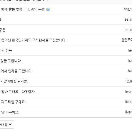
 함께 할분 찾습니다. 지역 무관
sdgj
함
lee_j
 구함
lee_j
 중이신 한국인가이드 프리랜서를 모집합니다~
엔젤투
주권 취득
ne
직원을 구합니다.
ha
ny 에서 인재를 구합니다.
ha
기알바하실 남자분..
123
알바 구해요.. 타우랑가..
live
 파트타임 구해요 .
live
알바 구해요..
live