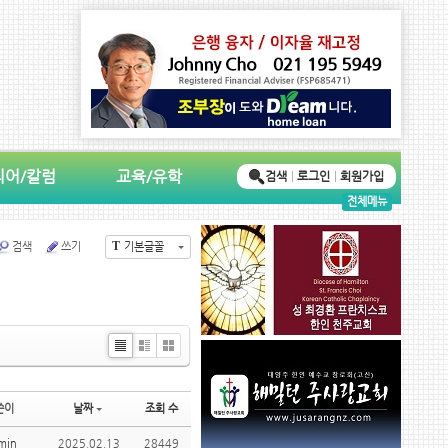
디어/칼럼
교육/유학
검색
로그인
회원가입
전체메뉴
T
검색
쓰기
기본글꼴
Li
Zi
G
st
n
al
e
le
쓴이
날짜
조회 수
ry
min
2025.02.13
28449