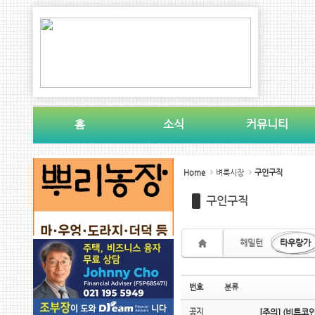
Sketchbook5, 스케치북5
Sketchbook5, 스케치북5
홈
소식
커뮤니티
Sketchbook5, 스케치북5
Sketchbook5, 스케치북5
Home
벼룩시장
구인구직
구인구직
해밀턴
타우랑가
번호
분류
공지
[주의] (비트코