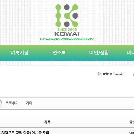
벼룩시장
업소록
이민/생활
미
게시물을 뷰어로 보기
로토루아
기타
제목
글
인 재택근무 당일 입금) 게시글 주의
Ad