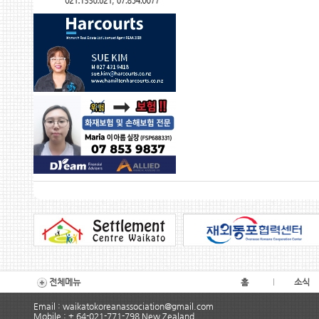
전체메뉴
홈
소식
Email : waikatokoreanassociation@gmail.com
Mobile : + 64-021-771-798 New Zealand