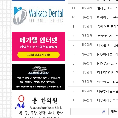
11
타우랑가
플레폼 비지니스
10
타우랑가
에쎄이 튜터 구
9
타우랑가
음악 이론 튜터
8
타우랑가
뉴질랜드에 거주
7
타우랑가
비숙련 미국 영
6
타우랑가
HJD에서 총무
5
타우랑가
HJD Compa
4
타우랑가
타우랑가에서 단
3
타우랑가
일요일 파트타임 
2
타우랑가
타우랑가 일요일
1
타우랑가
타우랑가 일요일 