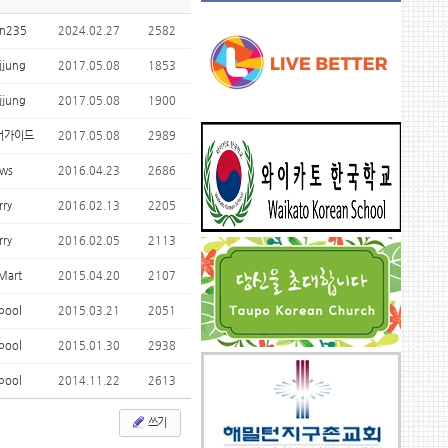
sn235
2024.02.27
2582
jjjung
2017.05.08
1853
jjjung
2017.05.08
1900
어가이드
2017.05.08
2989
ws
2016.04.23
2686
rry
2016.02.13
2205
rry
2016.02.05
2113
Mart
2015.04.20
2107
rpool
2015.03.21
2051
rpool
2015.01.30
2938
rpool
2014.11.22
2613
쓰기