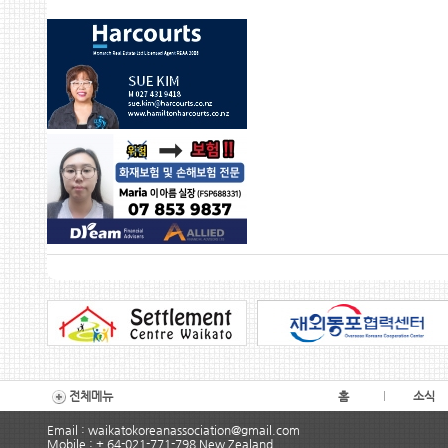
전체메뉴
홈
소식
Email : waikatokoreanassociation@gmail.com
Mobile : + 64-021-771-798 New Zealand