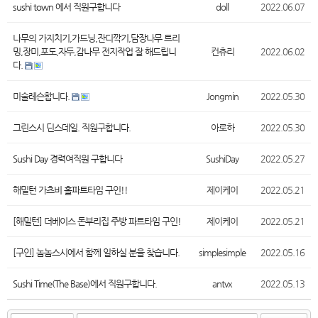
sushi town 에서 직원구합니다
doll
2022.06.07
나무의 가지치기,가드닝,잔디깍기,담장나무 트리
밍,장미,포도,자두,감나무 전지작업 잘 해드립니
컨츄리
2022.06.02
다.
미술레슨합니다.
Jongmin
2022.05.30
그린스시 딘스데일. 직원구합니다.
아로하
2022.05.30
Sushi Day 경력여직원 구합니다
SushiDay
2022.05.27
해밀턴 가츠비 홀파트타임 구인!!
제이케이
2022.05.21
[해밀턴] 더베이스 돈부리집 주방 파트타임 구인!
제이케이
2022.05.21
[구인] 놈놈스시에서 함께 일하실 분을 찾습니다.
simplesimple
2022.05.16
Sushi Time(The Base)에서 직원구합니다.
antvx
2022.05.13