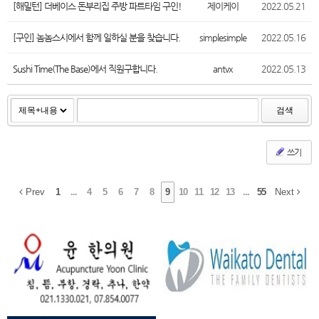
[해밀턴] 더베이스 돈부리집 주방 파트타임 구인!
제이케이
2022.05.21
[구인] 놈놈스시에서 함께 일하실 분을 찾습니다.
simplesimple
2022.05.16
Sushi Time(The Base)에서 직원구합니다.
antvx
2022.05.13
검색
쓰기
Prev
1
...
4
5
6
7
8
9
10
11
12
13
...
55
Next