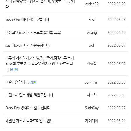
시티 한식당 종가집에서 홀서버, 주방보조 구합니
jayden92
2022.06.29
다.
Sushi One 에서 직원 구합니다
East
2022.06.28
비상교육 master k 글로벌 설명회 모집
Visang
2022.06.13
sushi town 에서 직원구합니다
doll
2022.06.07
나무의 가지치기,가드닝,잔디깍기,담장나무 트리
밍,장미,포도,자두,감나무 전지작업 잘 해드립니
컨츄리
2022.06.02
다.
미술레슨합니다.
Jongmin
2022.05.30
그린스시 딘스데일. 직원구합니다.
아로하
2022.05.30
Sushi Day 경력여직원 구합니다
SushiDay
2022.05.27
해밀턴 가츠비 홀파트타임 구인!!
제이케이
2022.05.21