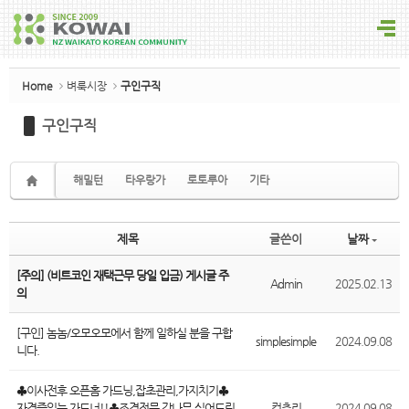
Sketchbook5, 스케치북5
Home
벼룩시장
구인구직
구인구직
Sketchbook5, 스케치북5
해밀턴
타우랑가
로토루아
기타
제목
글쓴이
날짜
[주의] (비트코인 재택근무 당일 입금) 게시글 주
Admin
2025.02.13
의
[구인] 놈놈/오모오모에서 함께 일하실 분을 구합
simplesimple
2024.09.08
니다.
♣이사전후 오픈홈 가드닝,잡초관리,가지치기♣
자격증있는 가드너!!♣조경전문,감나무 심어드림,
컨츄리
2024.09.08