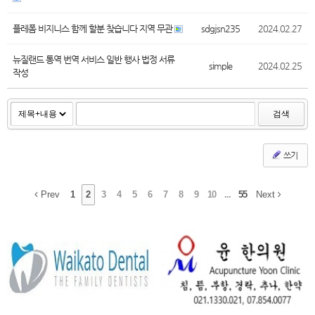
플레폼 비지니스 함께 할분 찾습니다 지역 무관
sdgjsn235
2024.02.27
뉴질랜드 통역 번역 서비스 일반 행사 법정 서류
simple
2024.02.25
작성
검색
쓰기
Prev
1
2
3
4
5
6
7
8
9
10
...
55
Next