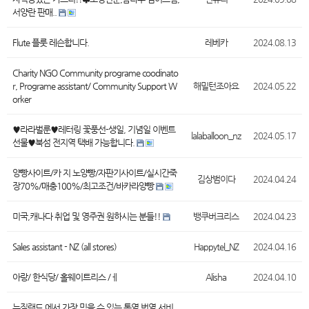
서양란 판매..
Flute 플룻 레슨합니다.
레베카
2024.08.13
Charity NGO Community programe coodinato
r, Programe assistant/ Community Support W
해밀턴조아요
2024.05.22
orker
♥︎라라벌룬♥︎레터링 꽃풍선-생일, 기념일 이벤트
lalaballoon_nz
2024.05.17
선물♥︎북섬 전지역 택배 가능합니다.
양빵사이트/카 지 노양빵/자판기사이트/실시간죽
김상범이다
2024.04.24
장70%/매충100%/최고조건/바카라양빵
미국,캐나다 취업 및 영주권 원하시는 분들!!
뱅쿠버크리스
2024.04.23
Sales assistant - NZ (all stores)
Happytel_NZ
2024.04.16
아랑/ 한식당/ 홀웨이트리스 /ㅔ
Alisha
2024.04.10
뉴질랜드 에서 가장 믿을 수 있는 통역 번역 서비