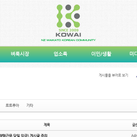
벼룩시장
업소록
이민/생활
미
게시물을 뷰어로 보기
로토루아
기타
제목
글
 재택근무 당일 입금) 게시글 주의
Ad