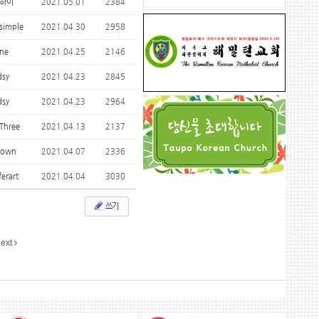
하이
2021.05.01
2384
simple
2021.04.30
2958
ne
2021.04.25
2146
dsy
2021.04.23
2845
dsy
2021.04.23
2964
Three
2021.04.13
2137
town
2021.04.07
2336
ferart
2021.04.04
3030
쓰기
ext