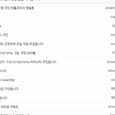
1명 구인-리틀코리아 해밀톤
andan
chg
e
네
스 구인
Ali
간대) 근무도와 주실 직원 모집합니다
su
ll time. 5일. 주당 600불.
리
- Full Or Part time 바리스타 구인합니다
ckxow
니다.
John
 Assembly
nz
임 구인합니다.
체
합니다.
체
 과외쌤 구해요
Gnh