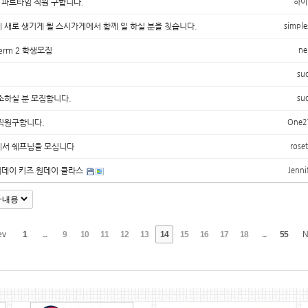
ont 파트타임 직원 구합니다.
하이
st 에 새로 생기게 될 스시가게에서 함께 일 하실 분을 칮습니다.
simple
erm 2 학생모집
ne
su
소하실 분 모집합니다.
su
hi 직원구합니다.
One2
에서 쉐프님을 모십니다
rose
 홀리데이 키즈 원데이 클라스
Jenni
ev
1
...
9
10
11
12
13
14
15
16
17
18
...
55
N