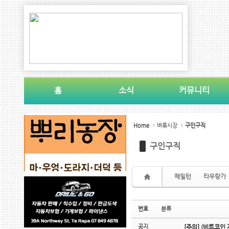
Sketchbook5, 스케치북5
Sketchbook5, 스케치북5
홈
소식
커뮤니티
Sketchbook5, 스케치북5
Sketchbook5, 스케치북5
Home
벼룩시장
구인구직
구인구직
해밀턴
타우랑가
번호
분류
공지
[주의] (비트코인