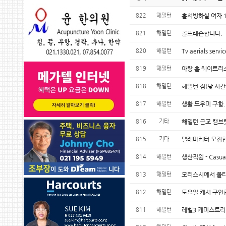
822
해밀턴
홀서빙하실 여자 
821
해밀턴
골프레슨합니다.
820
해밀턴
Tv aerials servic
819
해밀턴
아랑 홀 웨이트리
818
해밀턴
해밀턴 점(낮 시
817
해밀턴
생활 도우미 구함. Fu
816
기타
해밀턴 근교 캠브릿지 
815
기타
텔레마케터 모집합
814
해밀턴
생산직원 - Casual
813
해밀턴
모리스시에서 풀타
812
해밀턴
토요일 캐셔 구인
811
해밀턴
레벨3 케미스트리