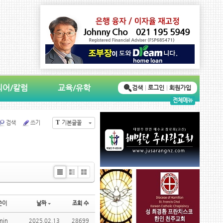
디어/칼럼
교육/유학
검색
로그인
회원가입
전체메뉴
T
검색
쓰기
기본글꼴
Li
Zi
G
st
n
al
e
le
쓴이
날짜
조회 수
ry
min
2025.02.13
28699