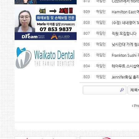
810
해밀턴
Cizzlin에서 fr
809
해밀턴
Hamilton Ea
808
해밀턴
(수정) 네네영어 T
807
해밀턴
직원 모집합니다
806
해밀턴
낮시간대 가게 청
805
해밀턴
Frankton Sus
804
해밀턴
테아무트 스시샵
803
해밀턴
Jennifer화실
Pr