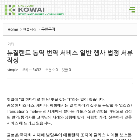
Sketchbook5, 스케치북5
Home
벼룩시장
구인구직
기타
뉴질랜드 통역 번역 서비스 일반 행사 법정 서류
Sketchbook5, 스케치북5
작성
simple
조회 수
3432
추천 수
0
댓글
0
옛말에
“말 한마디로 천 냥 빚을 갚는다”라는 말이 있습니다
.
중요한 비즈니스
,
세미나
,
학회에서는 말 한마디의 실수도 용납할 수 없겠죠
?
Translation Simple
은 전 세계에서 쌓아온 기술과 오랜 경험을 바탕으로 엄선
된 번역
/
통역사를 고객님의 사례와 상황에 맞게
,
저렴한 가격
,
신속하게 맞춤
서비스 해 드리고 있습니다
.
국제화 시대에 발맞추어
애틀랜타 조지아 달라스 시애틀 보스톤
글로벌
/