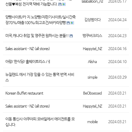
lalaballoon_nz
2024.05.17
선물♥︎북섬 전지역 택배 가능합니다.
양빵사이트/카 지 노양빵/자판기사이트/실시간죽
김상범이다
2024.04.24
장70%/매충100%/최고조건/바카라양빵
미국,캐나다 취업 및 영주권 원하시는 분들!!
뱅쿠버크리스
2024.04.23
Sales assistant - NZ (all stores)
Happytel_NZ
2024.04.16
아랑/ 한식당/ 홀웨이트리스 /ㅔ
Alisha
2024.04.10
뉴질랜드 에서 가장 믿을 수 있는 통역 번역 서비
simple
2024.03.29
스
Korean Buffet restaurant
BeObsessed
2024.03.21
Sales assistant - NZ (all stores)
Happytel_NZ
2024.03.21
이동 통신사 아쿠아피 모바일에서 에이전트를 모
mobile
2024.03.21
십니다.