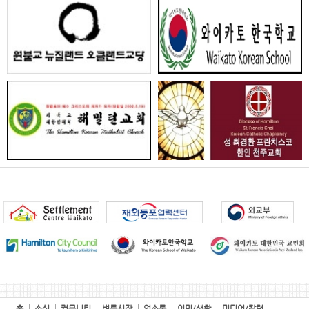
홈
소식
커뮤니티
벼룩시장
업소록
이민/생활
미디어/칼럼