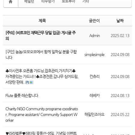
해밀턴
타우랑가
로토루아
기타
제목
글쓴이
날짜
[주의] (비트코인 재택근무 당일 입금) 게시글 주
Admin
2025.02.13
의
[구인] 놈놈/오모오모에서 함께 일하실 분을 구합
simplesimple
2024.09.08
니다.
♣이사전후 오픈홈 가드닝,잡초관리,가지치기♣
자격증있는 가드너!!♣조경전문,감나무 심어드림,
컨츄리
2024.09.08
서양란 판매..
Flute 플룻 레슨합니다.
레베카
2024.08.13
Charity NGO Community programe coodinato
r, Programe assistant/ Community Support W
해밀턴조아요
2024.05.22
orker
♥︎라라벌룬♥︎레터링 꽃풍선-생일, 기념일 이벤트