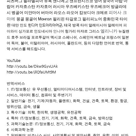
피츠버그 필라델피아 뉴욕 샌디에고 샌프란시스코 영어
아랍 아
중국어
랍어 카자흐스탄 카자흐어 러시아
우즈베키스탄 우즈베크어 방글라데
시 벵골어 미얀마어 버마어 라오스 라오어 캄보디아 크메르
피어사
크
마에
몽골 몽골어
Монгол
필리핀 타갈로그
필리피노어
중화민국 타이
완
대만 인도
힌디어
인도아리아어군
,
태국 방콕 타이 말레이시아 말레이어
피
엘리니카
아와이
싱가포르 인도네시아
인니어
헝가리
마쟈르 그리스
뉴질랜
드 호주 브라질 포르투갈어 멕시코 스페니쉬
,
스페인어 베트남 프랑스어 일본
어 독어
,
불어
,
이탈리아어
,
러시아어
,
폴란드어
,
등의 다양한 언어로 번역
,
통
역 서비스를 해드립니다
.
YouTube
http://youtu.be/Dkw9GyvLIAk
http://youtu.be/jllQfaUMt9M
번역서비스
1. IT/
정보통신
:
유 무선통신
,
멀티미디어시스템
,
인터넷
,
인트라넷
,
장비 및
서비스
,
데이터 통신
,
컴퓨터 및 주변기기
2.
일반기술
:
전기
,
기계
(
자동차
,
플랜트
),
화학
,
건설
,
건축
,
토목
,
환경
,
항공
,
방위산업
,
금속
,
생물
3.
특수기술
:
의학
,
한의학
,
생명공학
,
유전공학
4.
특허
: IT/
정보통신
,
전기
,
기계
,
화학
,
건축
,
토목
,
금속
,
방위산업
5.
과학기술논문
: IT/
정보통신
,
전기
,
기계
,
화학
,
건축
,
토목
,
금속
6.
사회과학 논문
7.
일반분야
:
비즈니스 서신
,
사업계획서 및 제안서류
,
취업
,
유학
,
이민
,
비자