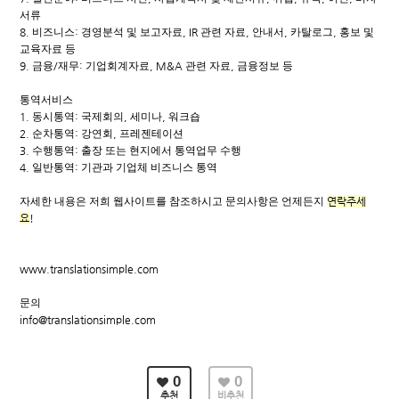
서류
8.
비즈니스
:
경영분석 및 보고자료
, IR
관련 자료
,
안내서
,
카탈로그
,
홍보 및
교육자료 등
9.
금융
/
재무
:
기업회계자료
, M&A
관련 자료
,
금융정보 등
통역서비스
1.
동시통역
:
국제회의
,
세미나
,
워크숍
2.
순차통역
:
강연회
,
프레젠테이션
3.
수행통역
:
출장 또는 현지에서 통역업무 수행
4.
일반통역
:
기관과 기업체 비즈니스 통역
자세한 내용은 저희 웹사이트를 참조하시고 문의사항은 언제든지
연락주세
요
!
www.translationsimple.com
문의
info@translationsimple.com
0
0
추천
비추천