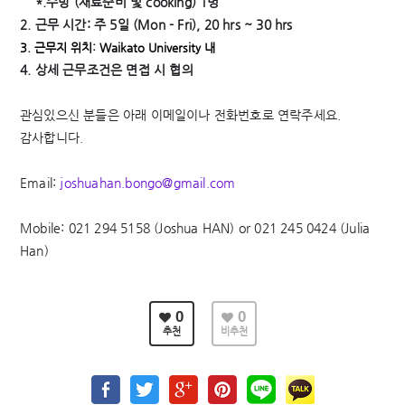
*.
주방
(
재료준비
및
cooking) 1
명
2.
근무
시간
:
주
5
일
(Mon - Fri), 20 hrs ~ 30 hrs
3. 근무지 위치
: Waikato University
내
4.
상세
근무조건은
면접
시
협의
관심있으신
분들은
아래
이메일이나
전화번호로
연락주세요
.
감사합니다
.
Email:
joshuahan.bongo@gmail.com
Mobile: 021 294 5158 (Joshua HAN) or 021 245 0424 (Julia
Han)
0
0
추천
비추천