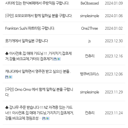
시티에 있는 한식뷔페에서 주방직원 구합니다.
BeObsessed
2024.01.09
[구인] 오모오모에서 함께 일하실 분을 구합니다.
simplesimple
2024.01.06
Frankton Sushi 파트타임 구합니다.
One2Three
2024.01.02
옷가게에서 일하실분 구합니다
js
2023.12.30
♣ 이사전후,집 매매 가드닝 !! ,가지치기,잡초제
컨츄리
2023.12.16
거,강돌,바크교체,가터의 잡초제거
캐나다에서 일하면서 영주권 받고 싶으신 분들..
뱅쿠버크리스
2023.12.06
[구인] Omo Omo 에서 함께 일하실 분을 구합니
simplesimple
2023.11.29
다.
♣ 감나무 주문 받습니다 !! NZ 자격증 있는 가드
너!! 이사전후,집 매매 가드닝,가지치기,잡초제거,
컨츄리
2023.11.24
강돌,바크교체.정원조성…