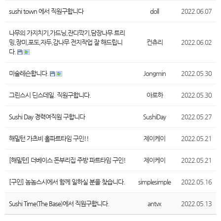
sushi town 에서 직원구합니다
doll
2022.06.07
나무의 가지치기,가드닝,잔디깍기,담장나무 트리
밍,장미,포도,자두,감나무 전지작업 잘 해드립니
컨츄리
2022.06.02
다.
미술레슨합니다.
Jongmin
2022.05.30
그린스시 딘스데일. 직원구합니다.
아로하
2022.05.30
Sushi Day 경력여직원 구합니다
SushiDay
2022.05.27
해밀턴 가츠비 홀파트타임 구인!!
제이케이
2022.05.21
[해밀턴] 더베이스 돈부리집 주방 파트타임 구인!
제이케이
2022.05.21
[구인] 놈놈스시에서 함께 일하실 분을 찾습니다.
simplesimple
2022.05.16
Sushi Time(The Base)에서 직원구합니다.
antvx
2022.05.13