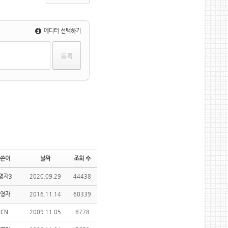
에디터 선택하기
쓴이
날짜
조회 수
영자3
2020.09.29
44438
영자
2016.11.14
60339
ECN
2009.11.05
8778