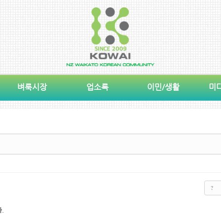
벼룩시장
업소록
이민/생활
미
?
. 