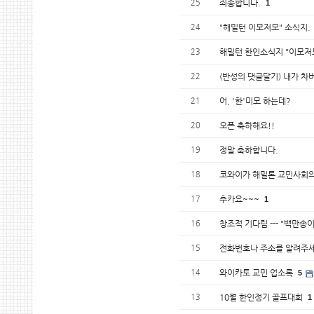
25
죄송합니다.
1
24
"해밀턴 이모저모" 소식지.
23
해밀턴 한인소식지 "이모저
22
(반성의 댓글달기) 내가 차버린
21
어, '한'미모 하는데?
20
오픈 축하해요!!
19
정말 축하합니다.
18
코와이가 해밀톤 교민사회의
17
추카요~~~
1
16
창조적 기다림 --- "백만송이
15
전화번호나 주소를 알려주세
14
와이카토 교민 업소록
5
13
10월 한인정기 골프대회
1