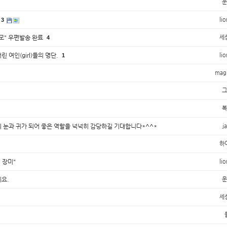
운
lio
3
모" 우편발송 완료
세
4
 여인(girl)들의 명단.
lio
1
mag
그
복
 눈과 귀가 되어 좋은 역할을 넉넉히 감당하길 기대합니다*^^*
j
하
 장미"
lio
요.
운
세