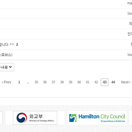
ma
lio
죄
민
합니다.^^
2
(포브스)
lio
Prev
1
...
35
36
37
38
39
40
41
42
43
44
Next