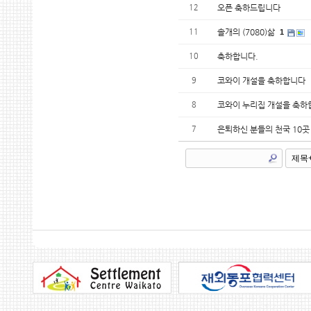
12
오픈 축하드립니다
11
솔개의 (7080)삶
1
10
축하합니다.
9
코와이 개설을 축하합니다
8
코와이 누리집 개설을 축하
7
은퇴하신 분들의 천국 10곳 