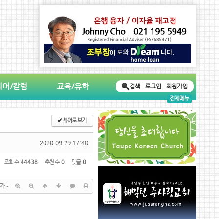
디어/칼럼
교육/유학
검색
로그인
회원가입
전체메뉴
✔
뷰어로 보기
2020.09.29 17:40
조회 수
44438
추천 수
0
댓글
0
가