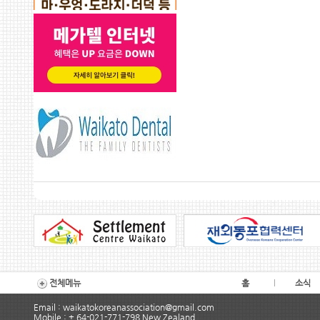
전체메뉴
홈
소식
Email : waikatokoreanassociation@gmail.com
Mobile : + 64-021-771-798 New Zealand