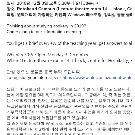
일시
: 2018
년
12
월
3
일
오후
5.30
부터
6
시
30
분까지
Rotokauri Campus (Lecture theatre room 14. L block, Cent
장소
:
특징
:
윈텍대학이
자랑하는
키첸과
Windows
레스토랑
,
강의실
등을
둘러
Thinking about studying cookery in 2019?
Come along to our information evening.
You'll get a brief overview of the teaching year, get answers to all y
When: 5.30-6.30pm. Monday 3 December
Where: Lecture theatre room 14. L block, Centre for Hospitality, 
관심
있으신
분들은
등록
부탁
드립니다
.
To register your interest, visit
https://www.wintec.ac.
nz/about-wintec
요즘
티비
프로그램
,
미식
여행
등으로
요리가
큰
인기를
얻고
있습니다
.
는데
가장
중요한
3
대
욕구가
의식주입니다
.
그
중에서
식
,
즉
먹는
것은
는
대로
먹었다면
,
현재는
음식은
단순히
배를
채우는
용도가
아니라
,
그
맛
뉴질랜드에서
외식
산업은
뉴질랜드의
관광업을
지탱하는
주요한
수단이
기부족직업군
’
에
속해
있기
때문에
현지에서
취업을
하기가
쉽다는
장점과
은
예비
요리사들이
뉴질랜드를
찾고
있습니다
.
그
중에서도
윈텍대학
(Wintec)
의
요리학과는
최고
수준의
강사진과
우수
윈텍대학은
1
년에
3
차례
이상
윈텍
주최
‘
요리경연대회
’
를
개최하여
예비
로
참여를
해서
학생들에게
큰
모범이
되어
줍니다
.