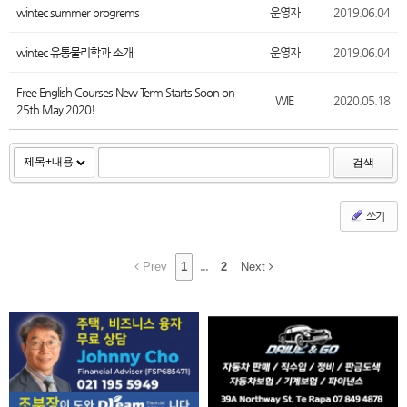
wintec summer progrems
운영자
2019.06.04
wintec 유통물리학과 소개
운영자
2019.06.04
Free English Courses New Term Starts Soon on
WIE
2020.05.18
25th May 2020!
검색
쓰기
Prev
1
...
2
Next