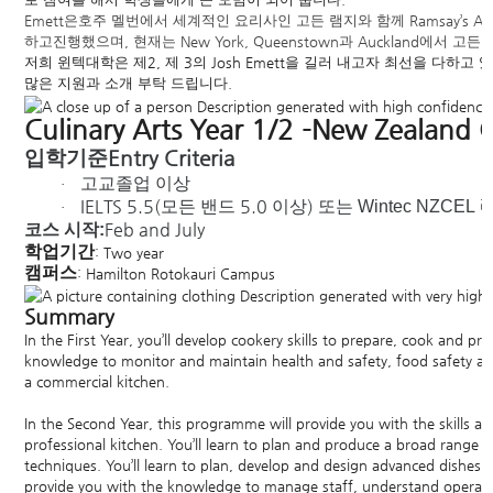
Emett
은호주
멜번에서
세계적인
요리사인
고든
램지와
함께
Ramsay’s Aus
하고
진행했으며
,
현재는
New York, Queenstown
과
Auckland
에서
고든
저희
윈텍대학은
제
2,
제
3
의
Josh Emett
을
길러
내고자
최선을
다하고
있
많은
지원과
소개
부탁
드립니다
.
Culinary Arts Year 1/2 -New Zealand Ce
입학기준
Entry Criteria
고교졸업
이상
·
IELTS 5.5(
5.0
)
모든
밴드
이상
또는
Wintec NZCEL
·
Feb and July
코스
시작
:
학업기간
: Two year
캠퍼스
: Hamilton Rotokauri Campus
Summary
​​In the First Year, you’ll develop cookery skills to prepare, cook and
knowledge to monitor and maintain health and safety, food safety and
a commercial kitchen.
In the Second Year, this programme will provide you with the skills 
professional kitchen. You’ll learn to plan and produce a broad range 
techniques. You’ll learn to plan, develop and design advanced dishe
provide you with the knowledge to manage staff, understand operati