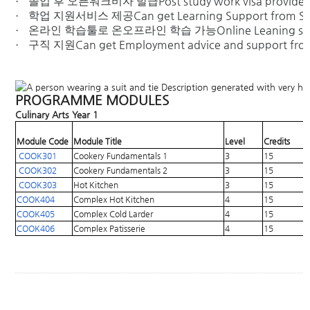
Post study work visa provide
·
졸업
후
오픈워크비자
발급
Can get Learning Support from St
·
학업
지원서비스
제공
Online Leaning s
·
온라인
학습툴로
온오프라인
학습
가능
Can get Employment advice and support from
·
구직
지원
PROGRAMME MODULES
Culinary Arts Year 1
Module Code
Module Title
Level
Credits
​
COOK301
​Cookery Fundamentals 1​
3
15
​
COOK302
Cookery Fundamentals 2​
3
15
​
COOK303​
Hot Kitchen​
3
15
COOK404
Complex Hot Kitchen ​
4
15
COOK405
Complex Cold Larder​
4
15
COOK406
Complex Patisserie​
4
15