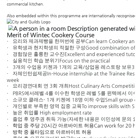
commercial kitchen.
Also embedded within this programme are internationally recognised Ci
Merit of Wintec Cookery Course
Can learn Cookery and 
·
요리와 제과제빵을 한꺼번에 공부
Good combination of In
·
유학생과
현지학생의
적절한
구성
Excellent and experienced tutor
·
경험많은 훌륭한 교수진
Focus on the practical
·
실용적인
학습
분위기
3
1
/
3 
·
개의
수업용
키첸과
개의
교육
상업용
레스토랑
보유
In-House internship at the Trainee Rest
·
자체인턴쉽제공
week
3
Host Culinary Arts Competitio
·
요리경연대회
연
회
개최
PBRS
4
5
·
에서레벨
를
이수한
학생은
레벨
를
윈텍에서
이수
- 1
18
Small group c
·
소규모
클래스
개
키첸에
명
이하
수업
To improve skills with S
·
개인별로 부족한 영역 집중 교육
High employment rate
·
높은
취업률
(
·
졸업
후
영주권
취득
가능
자세한
내용은
이민성에
문의
요
20
Can work for 20 ho
·
학업 중 주당
시간
아르바이트
허용
·
방학 중 풀타임으로 아르바이트 허용