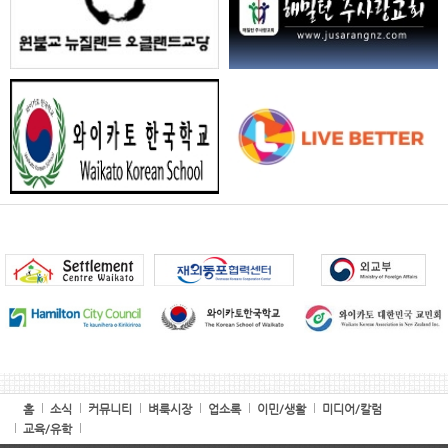
홈
소식
커뮤니티
벼룩시장
업소록
이민/생활
미디어/칼럼
교육/유학