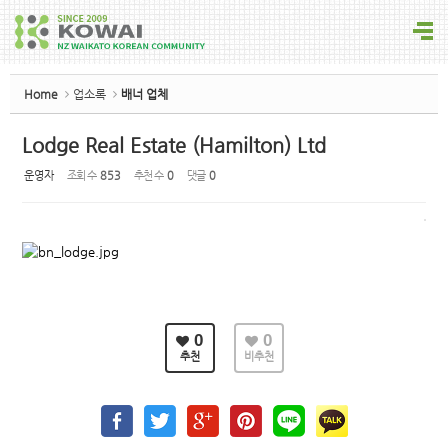
Sketchbook5, 스케치북5
Home
업소록
배너 업체
Lodge Real Estate (Hamilton) Ltd
운영자
조회 수
853
추천 수
0
댓글
0
Sketchbook5, 스케치북5
0
0
추천
비추천