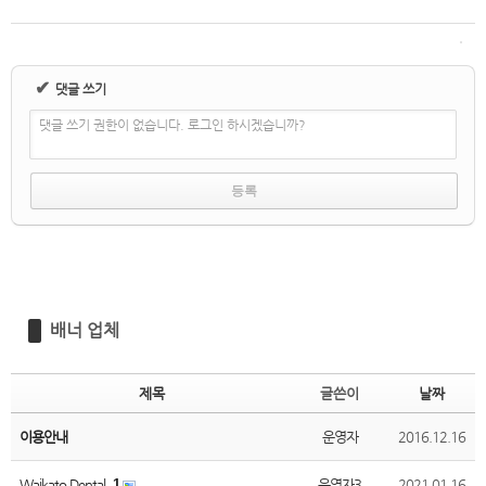
✔
댓글 쓰기
댓글 쓰기 권한이 없습니다. 로그인 하시겠습니까?
배너 업체
제목
글쓴이
날짜
이용안내
운영자
2016.12.16
Waikato Dental
1
운영자3
2021.01.16