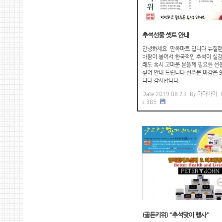
추석선물 셋트 안내
안녕하세요 만복마트 입니다 뉴질랜
바람이 불어서 한국적인 추석이 실감
래도 혹시 고마운 분들께 필요한 선
싶어 안내 드립니다 선주문 마감은 9
니다 감사합니다
Date
2019.08.23
By
마타바이
s
385
(골든키위) "추석맞이 행사"