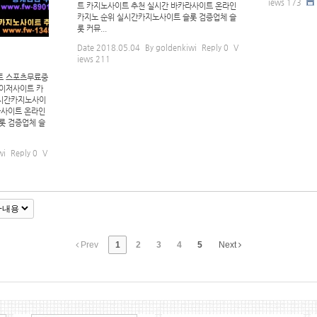
iews
173
트 카지노사이트 추천 실시간 바카라사이트 온라인
카지노 순위 실시간카지노사이트 슬롯 검증업체 슬
롯 커뮤...
Date
2018.05.04
By
goldenkiwi
Reply
0
V
iews
211
트 스포츠무료중
이저사이트 카
시간카지노사이
라사이트 온라인
롯 검증업체 슬
wi
Reply
0
V
Prev
1
2
3
4
5
Next