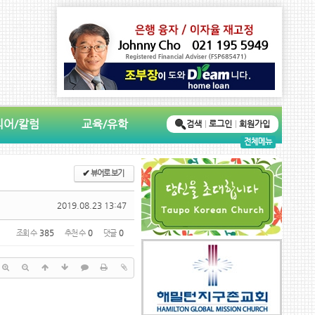
디어/칼럼
교육/유학
검색
로그인
회원가입
전체메뉴
✔
뷰어로 보기
2019.08.23 13:47
조회 수
385
추천 수
0
댓글
0