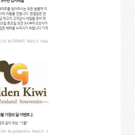
 8주년 감사세일
복마트를 찾아주시는 모든 분들께 이
사의 마음을 전합니다. 한결같은 관
답 하고자 고객감사 세일을 준비 하
 26일 토요일 오전 9시부터 6섯시까
많은 혜택을 누리시기 바랍니다 가격
5.18
By
마타바이
Reply
0
View
5월 가정의 달 이벤트 2.
과 같이 하는 "5월"
5.04
By
goldenkiwi
Reply
0
V