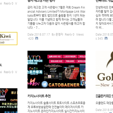
융자 재고정 사은 행사
만복마트 개업
wi
Reply
0
V
금리 재고정 고객 사은행사 7월은 저희 Dream Fin
안녕하세요 만
ancial Advisers Limited가 Mortgage Link Wai
자리를 빌어 감
kato로부터 별도 법인으로 출범을 한지 1년이 되는
심과 격려에 보
달입니다. 이를 기념하고 함께 하시는 고객님들과
려 합니다 5월
기쁨을 나누고자 다음과 같이 사은행사를 하고자 합
지 찾아오셔서 
니다. - 7...
이 비...
Date
2018.07.17
By
운영자
Reply
0
Views
Date
2018.0
420
s
345
.
wi
Reply
0
V
카지노사이트 추천
[[골든키위]] 
카지노사이트 슬롯사이트 토토사이트 스포츠무료중
오클랜드 매장들
계 유튜브방송알판매 안전놀이터 메이저사이트 카
Date
2018.0
지노사이트 온라인카지노사이트 실시간카지노사이