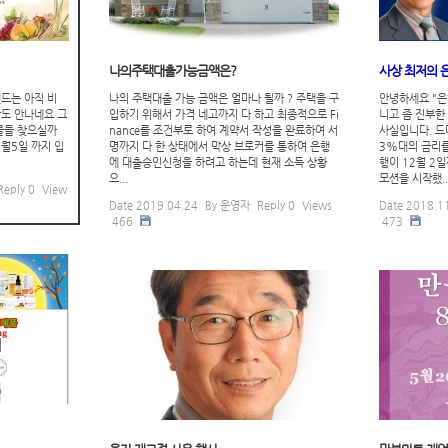
나의주택대출가능금액은?
사상 최저의 
드는 아직 비
나의 주택대출 가능 금액은 얼마나 될까 ? 주택을 구
안녕하세요 "은
도 안나네요 그
입하기 위해서 가격 네고까지 다 하고 최종적으로 Fi
니고 좀 진부한
물들 찾으실까
nance를 조건부로 하여 계약서 작성을 완료하여 서
사실입니다. 드
월5일 까지 입
명까지 다 한 상태에서 막상 브로커를 통하여 은행
3%대의 금리를
에 대출승인신청을 하려고 하는데 현재 소득 상황
행이 12월 2일
으...
모션을 시작했..
Reply
0
View
Date
2019.04.24
By
운영자
Reply
0
Views
Date
2018.1
466
473