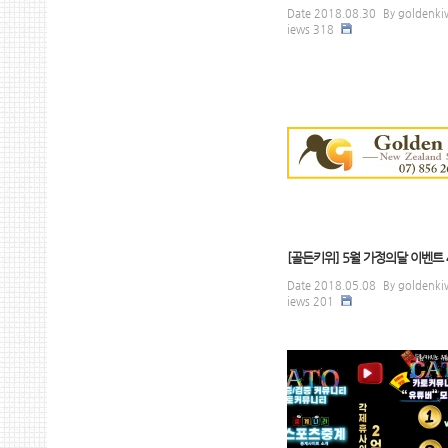
Date
2018.08.30
By
goldenki
iews
318
[골든키위] 5월 가정의달 이벤트 4
Date
2018.05.08
By
goldenki
iews
201