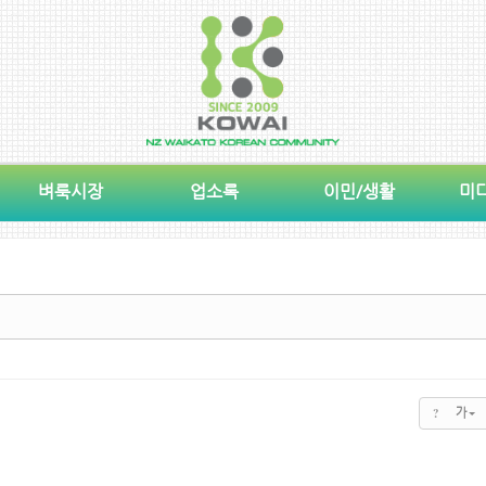
벼룩시장
업소록
이민/생활
미
?
가