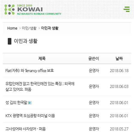
Sketchbook5, 스케치북5
Home
이민/생활
이민과 생활
이민과 생활
Sketchbook5, 스케치북5
제목
글쓴이
날짜
Flat(자취) 와 Tenancy office 보호
운영자
2018.06.18
유럽인에겐 없고 한국인에겐 있는 특징 ; 외국에
운영자
2018.06.03
살고 있어요. 퍼옴
성 김의 한국말
운영자
2018.06.01
KTX 광명역 도심공항 터미널 이용
운영자
2018.06.01
고사성어와 사자성어 - 퍼옴
운영자
2018.05.27