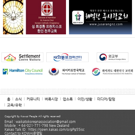
홈
소식
커뮤니티
벼룩시장
업소록
이민/생활
미디어/칼럼
교육/유학
Copyright by Kowai People All rights reserved
Email : waikatokoreanassociation@gmail.com
Mobile : + 64-021-771-798 New Zealand
Kakao Talk ID : https://open.kakao.com/o/gPg55isc
Contact to KOWAI운영팀