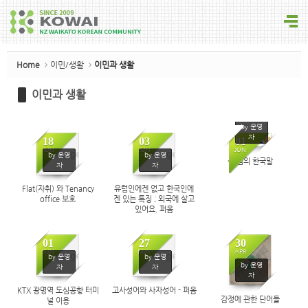
Sketchbook5, 스케치북5
Home
이민/생활
이민과 생활
이민과 생활
Sketchbook5, 스케치북5
by 운영
자
18
03
01
JUN
JUN
JUN
No Image
No Image
by 운영
by 운영
성 김의 한국말
자
자
819
676
410
Flat(자취) 와 Tenancy
유럽인에겐 없고 한국인에
office 보호
겐 있는 특징 ; 외국에 살고
있어요. 퍼옴
01
27
30
JUN
MAY
APR
No Image
No Image
by 운영
by 운영
by 운영
자
자
자
209
482
288
KTX 광명역 도심공항 터미
고사성어와 사자성어 - 퍼옴
감정에 관한 단어들
널 이용