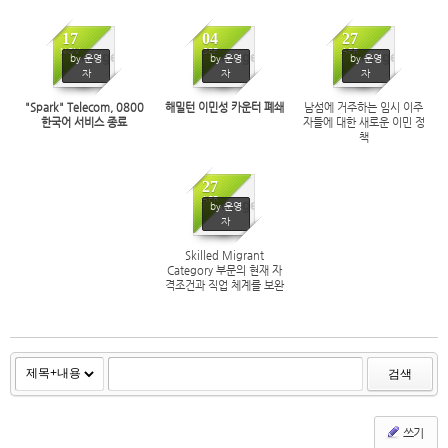
17
04
27
NOV
SEP
APR
No Image
No Image
No Image
by 운영
by 운영
by 운영
자
자
자
457
696
610
"Spark" Telecom, 0800
해밀턴 이민성 카운터 폐쇄
남섬에 거주하는 임시 이주
한국어 서비스 종료
자들에 대한 새로운 이민 정
책
27
APR
No Image
by 운영
자
376
Skilled Migrant
Category 부문의 현재 자
격조건과 직업 체계를 보완
한 이민법 개정
검색
쓰기