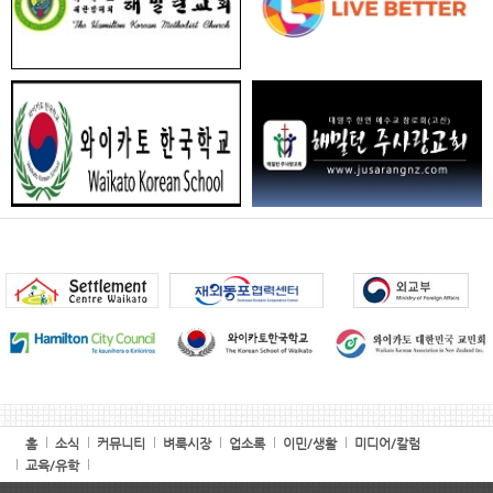
홈
소식
커뮤니티
벼룩시장
업소록
이민/생활
미디어/칼럼
교육/유학