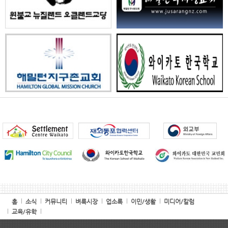
홈
소식
커뮤니티
벼룩시장
업소록
이민/생활
미디어/칼럼
교육/유학