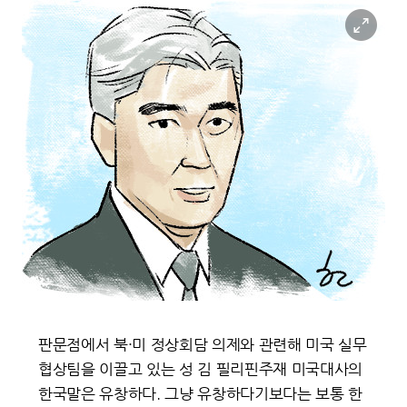
이미지 크게 보기
판문점에서 북·미 정상회담 의제와 관련해 미국 실무
협상팀을 이끌고 있는 성 김 필리핀주재 미국대사의
한국말은 유창하다. 그냥 유창하다기보다는 보통 한