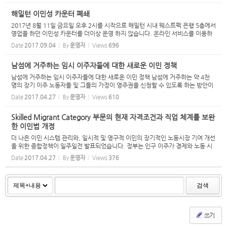
해밀턴 이민성 카운터 폐쇄
2017년 8월 11일 금요일 오후 2시를 시작으로 해밀턴 시내 웨스트펙 은행 5층에서
영업을 하던 이민성 카운터를 더이상 운영 하지 않습니다. 온라인 서비스를 이용하
시거나 완성된 서류를 우편이나 택배를 이용하여 이민성으로 보내 주시면 접수가 됩
Date
2017.09.04
By
운영자
Views
696
니다. 보...
남섬에 거주하는 임시 이주자들에 대한 새로운 이민 정책
남섬에 거주하는 임시 이주자들에 대한 새로운 이민 정책 남섬에 거주하는 약 4천
명의 장기 이주 노동자들 및 그들의 가정이 영주권을 신청할 수 있도록 하는 방안이
어제 발표되었습니다. 남섬에 노동 수요를 채우고, 남섬에 잘 정착하여 살고 있는 저
Date
2017.04.27
By
운영자
Views
610
기술의...
Skilled Migrant Category 부문의 현재 자격조건과 직업 체계를 보완
한 이민법 개정
더 나은 이민 시스템 관리와, 일시적 및 영구적 이민의 장기적인 노동시장 기여 개선
을 위한 종합정책이 일주일전 발표되었습니다. 정부는 인구 이주가 경제와 노동 시
장을 최대치로 지원할 수 있도록 초점을 맞추고 있습니다. 우리의 이민 정책이 적합
Date
2017.04.27
By
운영자
Views
376
한 사람...
검색
쓰기