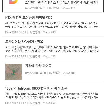
토리펀딩 사진전 카톡 카스 페북 더보기 [한마당-김명호] 성 김의
한국말입력 2018.05.31. 05:03댓글 76요약보기 SNS 공유하기
Date
2018.06.01
By
운영자
Views
410
음성으로 듣기 글씨크기 조절하기 이미지 크게 보기 판문점에서...
KTX 광명역 도심공항 터미널 이용
서울=뉴시스】최희정 기자 = 다음달 4일부터 KTX 광명역 도심공항터미널에서 미
국행 항공편 탑승수속이 개시된다. 국토교통부는 인천공항에서 출발하는 7개 국적
사(대한·아시아나·제주·티웨이·에어서울·이스타·진에어)의 모든 노선에 대해 KTX
Date
2018.06.01
By
운영자
Views
209
광명역 도심공...
고사성어와 사자성어 - 퍼옴
▶'고사성어(故事成語)'는 '옛이야기에서 유래한, 한자로 이루어진 말'이며 '사자
성어(四字成語)'는 '한자 네 자로 이루어진 성어(교훈이나 유래를 담고 있음)'입니
다. '고사성어'와 '사자성어'의 공통점은 '한자로 이루어진 말'이라는 것이며 차이점
Date
2018.05.27
By
운영자
Views
482
은 '고사...
감정에 관한 단어들
Date
2018.04.30
By
운영자
Views
288
"Spark" Telecom, 0800 한국어 서비스 종료
지난 10월 말일을 기준으로 지금까지 서비스 하던 0800-168-168 한국어 서비스
를 종료 합니다. 대신 우리말 서비스로 이용이 가능 하던 0800 서비스를 대신하여
"123"를 누르시면 한국어 서비스로 접속이 가능 하십니다. 카톡으로도 서비스가 됩
Date
2017.11.17
By
운영자
Views
457
니다. Spark NZ...