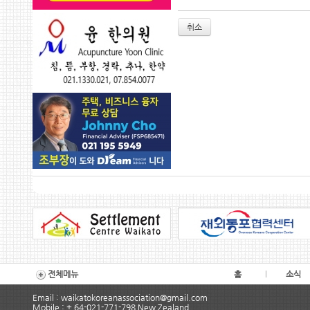
취소
전체메뉴
홈
소식
Email : waikatokoreanassociation@gmail.com
Mobile : + 64-021-771-798 New Zealand