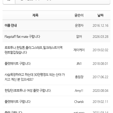
제목
글쓴이
날짜
이용 안내
운영자
2016.12.16
Flagstaff flat mate 구합니다
없어
2026.03.28
로토투나,헌팅톤,플라그스태프,힐크레스트지역
제이케이
2019.02.02
렌트할집찾습니다
플렛메이트 구합니다.
JIN1
2018.08.01
사슴목장하려고 하는데 30만평정도 되는 산야 가
홍원장
2017.06.22
지고 계신 분 있으세요?
헌팅턴(로토투나) 여성 플랫 구합니다.
Amy!!
2020.08.04
플랫메이트 구합니다
Charisk
2019.02.11
플렛 구합니다
nzjunga
2021.03.14