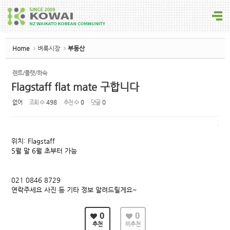
Sketchbook5, 스케치북5
Home
벼룩시장
부동산
렌트/플랫/하숙
Flagstaff flat mate 구합니다
Sketchbook5, 스케치북5
없어
조회 수
498
추천 수
0
댓글
0
위치: Flagstaff
5월 말 6월 초부터 가능
021 0846 8729
연락주세요 사진 등 기타 정보 알려드릴게요~
0
0
추천
비추천