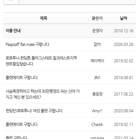
제목
글쓴이
날짜
이용 안내
운영자
2016.12.16
Flagstaff flat mate 구합니다
없어
2026.03.28
로토투나,헌팅톤,플라그스태프,힐크레스트지역
제이케이
2019.02.02
렌트할집찾습니다
플렛메이트 구합니다.
JIN1
2018.08.01
사슴목장하려고 하는데 30만평정도 되는 산야 가
홍원장
2017.06.22
지고 계신 분 있으세요?
헌팅턴(로토투나) 여성 플랫 구합니다.
Amy!!
2020.08.04
플랫메이트 구합니다
Charisk
2019.02.11
플렛 구합니다
nzjunga
2021.03.14