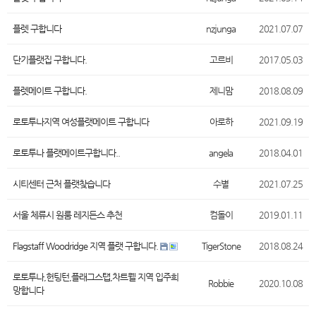
플렛 구합니다
nzjunga
2021.07.07
단기플랫집 구합니다.
고르비
2017.05.03
플렛메이트 구합니다.
제니맘
2018.08.09
로토투나지역 여성플랫메이트 구합니다
아로하
2021.09.19
로토투나 플랫메이트구합니다..
angela
2018.04.01
시티센터 근처 플랫찾습니다
수별
2021.07.25
서울 체류시 원룸 레지든스 추천
컴돌이
2019.01.11
Flagstaff Woodridge 지역 플랫 구합니다.
TigerStone
2018.08.24
로토투나,헌팅턴,플래그스탭,차트웰 지역 입주희
Robbie
2020.10.08
망합니다