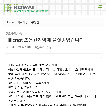
Sketchbook5, 스케치북5
Home
벼룩시장
부동산
렌트/플랫/하숙
Hillcrest 조용한지역에 플렛방있습니다
Sketchbook5, 스케치북5
ddddd
조회 수
1702
추천 수
0
댓글
1
Hillcrest 조용한지역에 플렛방있습니다
생활하실때 필요한 모든 가구,기구 등 다있구요 몸만 오시면 되세용
방이 두개 있는데 한방은 주당 $150에 넉넉한 사이즈의벽장,침대,책
상,의자있습니다.
필요하시면 이불도 드릴수 있습니다.
전기,인터넷 포함입니다.
주차가능하고 버스정류장은 1분거리입니다.
현재 비어있는 냉장고도 따로 있으니 별도 전기료를 조금만 내시면 사
용가능하세요.
주변에 힐크상가가 있어서 생활하시기에 불편함 없으실거에요