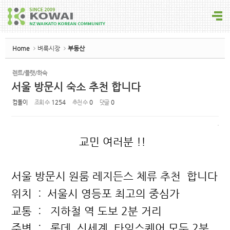
Sketchbook5, 스케치북5
Home
벼룩시장
부동산
렌트/플랫/하숙
서울 방문시 숙소 추천 합니다
Sketchbook5, 스케치북5
컴돌이
조회 수
1254
추천 수
0
댓글
0
교민 여러분
!!
서울 방문시 원룸 레지든스 체류 추천
합니다
위치
:
서울시 영등포 최고의 중심가
교통
:
지하철 역 도보
2
분 거리
주변
:
롯데
,
신세계
,
타임스퀘어 모두
2
분