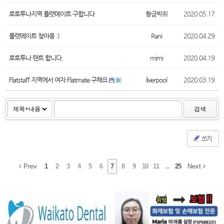
로토투나지역 플랫메이트 구합니다
황금박쥐
2020.05.17
플랫메이트 찾아용 :)
Rani
2020.04.29
로토투나 랜트 합니다.
mimi
2020.04.19
Flatstaff 지역에서 여자 Flatmate 구해요
liverpool
2020.03.19
검색
쓰기
Prev
1
2
3
4
5
6
7
8
9
10
11
...
25
Next