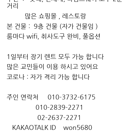
거리
많은 쇼핑몰
,
레스토랑
본 건물
:
9
층 건물
(
자가 건물임
)
룸마다
wifi,
취사도구 완비
,
풀옵션
1
일부터 장기 렌트 모두 가능 합니다
많은 교민들이 이용 하시고 있어요
코로나 : 자가 격리 가능 합니다
주인 연락처
010-3732-6175
010-2839-2271
02-2637-2271
KAKAOTALK ID
won5680