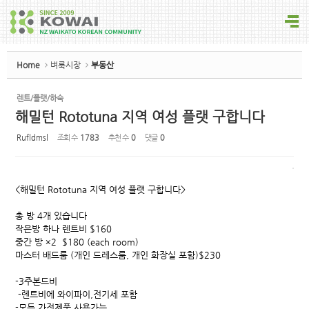
Sketchbook5, 스케치북5
Home
벼룩시장
부동산
렌트/플랫/하숙
해밀턴 Rototuna 지역 여성 플랫 구합니다
Sketchbook5, 스케치북5
Rufldmsl
조회 수
1783
추천 수
0
댓글
0
<해밀턴 Rototuna 지역 여성 플랫 구합니다>
총 방 4개 있습니다
작은방 하나 렌트비 $160
중간 방 ×2 $180 (each room)
마스터 배드룸 (개인 드레스룸, 개인 화장실 포함)$230
-3주본드비
-렌트비에 와이파이,전기세 포함
-모든 가전제품 사용가능