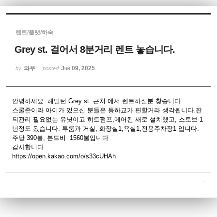
Sketchbook5, 스케치북5
렌트/플랫/하숙
Grey st. 걸어서 8분거리 렌트 놓습니다.
와우
Jun 09, 2025
by
posted
Sketchbook5, 스케치북5
안녕하세요. 해밀턴 Grey st. 근처 에서 렌트하실분 찾습니다.
스쿨존이라 아이가 있으신 분들은 등하교가 편할거라 생각됩니다.잔
듸관리 필요없는 유닛이고 히트펌프,에어컨 새로 설치했고, 스토브 1
년정도 됬습니다. 투룸과 거실, 화장실1,욕실1,전용주차장1 입니다.
주당 390불, 본드비 1560불입니다
감사합니다
https://open.kakao.com/o/s33cUHAh